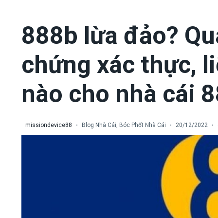
888b lừa đảo? Qu
chứng xác thực, l
nào cho nhà cái 
missiondevice88
Blog Nhà Cái
,
Bóc Phốt Nhà Cái
20/12/2022