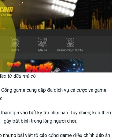
đảo từ đâu mà có
hơn. Cổng game cung cấp đa dịch vụ cá cược và game
c.
tham gia vào bất kỳ trò chơi nào. Tuy nhiên, kéo theo
.. gây bất bình trong lòng người chơi.
ặp những bài viết tố cáo cổng game điều chỉnh đáp án