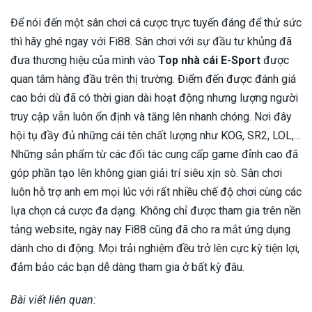
Để nói đến một sân chơi cá cược trực tuyến đáng để thử sức
thì hãy ghé ngay với Fi88. Sân chơi với sự đầu tư khủng đã
đưa thương hiệu của mình vào
Top nhà cái E-Sport
được
quan tâm hàng đầu trên thị trường. Điểm đến được đánh giá
cao bởi dù đã có thời gian dài hoạt động nhưng lượng người
truy cập vẫn luôn ổn định và tăng lên nhanh chóng. Nơi đây
hội tụ đầy đủ những cái tên chất lượng như KOG, SR2, LOL,…
Những sản phẩm từ các đối tác cung cấp game đỉnh cao đã
góp phần tạo lên không gian giải trí siêu xịn sò. Sân chơi
luôn hỗ trợ anh em mọi lúc với rất nhiều chế độ chơi cùng các
lựa chọn cá cược đa dạng. Không chỉ được tham gia trên nền
tảng website, ngày nay Fi88 cũng đã cho ra mắt ứng dụng
dành cho di động. Mọi trải nghiệm đều trở lên cực kỳ tiện lợi,
đảm bảo các bạn dễ dàng tham gia ở bất kỳ đâu.
Bài viết liên quan: