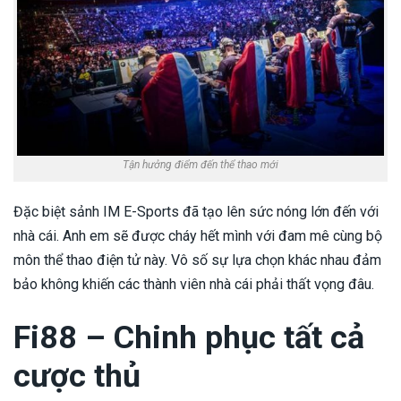
Tận hưởng điểm đến thể thao mới
Đặc biệt sảnh IM E-Sports đã tạo lên sức nóng lớn đến với
nhà cái. Anh em sẽ được cháy hết mình với đam mê cùng bộ
môn thể thao điện tử này. Vô số sự lựa chọn khác nhau đảm
bảo không khiến các thành viên nhà cái phải thất vọng đâu.
Fi88 – Chinh phục tất cả
cược thủ