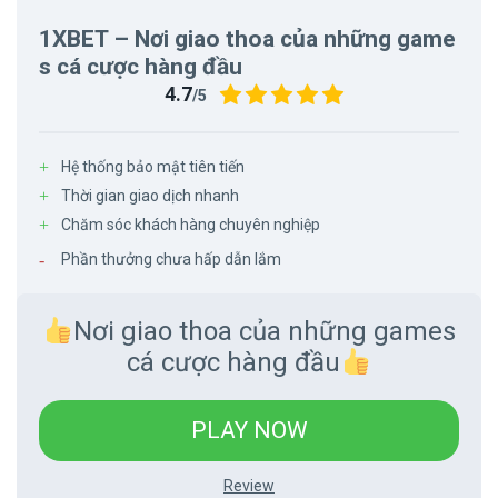
1XBET – Nơi giao thoa của những game
s cá cược hàng đầu
4.7
/5
Hệ thống bảo mật tiên tiến
Thời gian giao dịch nhanh
Chăm sóc khách hàng chuyên nghiệp
Phần thưởng chưa hấp dẫn lắm
Nơi giao thoa của những games
cá cược hàng đầu
PLAY NOW
Review