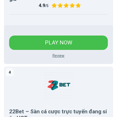
4.9
/5
PLAY NOW
Review
22Bet – Sàn cá cược trực tuyến đang si