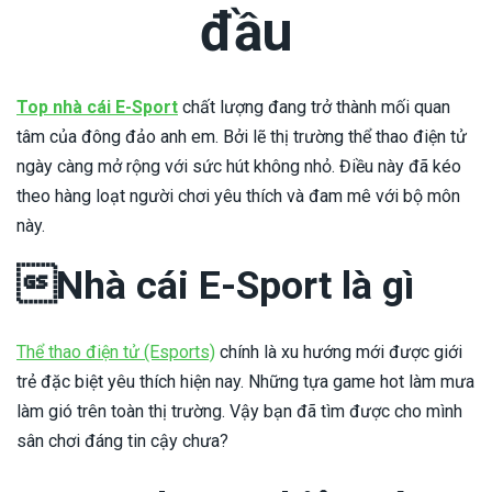
đầu
Top nhà cái Tài Xỉu đông người chơi
Top nhà cái bắn cá đổi thưởng
Top nhà cái E-Sport
chất lượng đang trở thành mối quan
tâm của đông đảo anh em. Bởi lẽ thị trường thể thao điện tử
Top nhà cái đánh bài tiền thật
ngày càng mở rộng với sức hút không nhỏ. Điều này đã kéo
theo hàng loạt người chơi yêu thích và đam mê với bộ môn
này.
Nhà cái E-Sport là gì
Thể thao điện tử (Esports)
chính là xu hướng mới được giới
trẻ đặc biệt yêu thích hiện nay. Những tựa game hot làm mưa
làm gió trên toàn thị trường. Vậy bạn đã tìm được cho mình
sân chơi đáng tin cậy chưa?