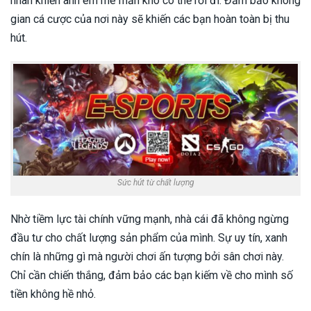
nhãn khiến anh em mê mẩn khó có thể rời đi. Đảm bảo không
gian cá cược của nơi này sẽ khiến các bạn hoàn toàn bị thu
hút.
Sức hút từ chất lượng
Nhờ tiềm lực tài chính vững mạnh, nhà cái đã không ngừng
đầu tư cho chất lượng sản phẩm của mình. Sự uy tín, xanh
chín là những gì mà người chơi ấn tượng bởi sân chơi này.
Chỉ cần chiến thắng, đảm bảo các bạn kiếm về cho mình số
tiền không hề nhỏ.