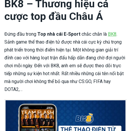
BK8 – Thương hiệu cá
cược top đầu Châu Á
Đứng đầu trong
Top nhà cái E-Sport
chắc chắn là
BK8
.
Sảnh game thể thao điện tử được nhà cái cực kỳ chú trọng
phát triển trong thời điểm hiện tại. Một không gian giải trí
đỉnh cao với hàng loạt trận đấu hấp dẫn đang chờ đợi người
chơi mỗi ngày. Đến với BK8, anh em sẽ được theo dõi trực
tiếp những sự kiện hot nhất. Rất nhiều những cái tên nổi bật
mà người chơi không thể bỏ qua như CS:GO, FIFA hay
DOTA2,…