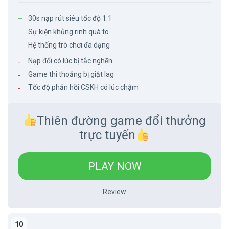
30s nạp rút siêu tốc độ 1:1
Sự kiện khủng rinh quà to
Hệ thống trò chơi đa dạng
Nạp đổi có lúc bị tắc nghẽn
Game thi thoảng bị giật lag
Tốc độ phản hồi CSKH có lúc chậm
Thiên đường game đổi thưởng
trực tuyến
PLAY NOW
Review