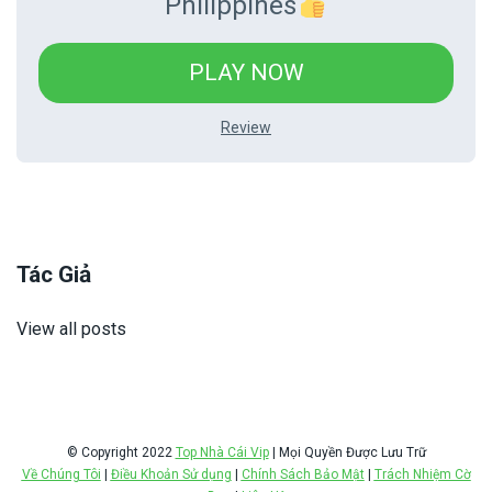
Philippines
PLAY NOW
Review
Tác Giả
View all posts
© Copyright 2022
Top Nhà Cái Vip
| Mọi Quyền Được Lưu Trữ
Về Chúng Tôi
|
Điều Khoản Sử dụng
|
Chính Sách Bảo Mật
|
Trách Nhiệm Cờ