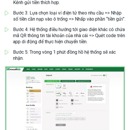
Kênh gửi tiền thích hợp.
Bước 3: Lựa chọn loại ví điện tử theo nhu cầu => Nhập
số tiền cần nạp vào ô trống => Nhấp vào phần “tiền gửi”.
Bước 4: Hệ thống điều hướng tới giao diện khác có chứa
mã QR thông tin tài khoản của nhà cái => Quét code trên
app di động để thực hiện chuyển tiền.
Bước 5: Trong vòng 1 phút đồng hồ hệ thống sẽ xác
nhận.