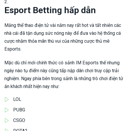
Esport Betting hấp dẫn
Mảng thể thao điện tử vài năm nay rất hot và tất nhiên các
nhà cái đã tận dụng sức nóng này để đưa vào hệ thống cá
cược nhằm thỏa mãn thú vui của những cược thủ mê
Esports.
Mặc dù chỉ mới chính thức có sảnh IM Esports thế nhưng
ngày nào tụ điểm này cũng tấp nập dân chơi truy cập trải
nghiệm. Ngay phía bên trong sảnh là những trò chơi điện tử
ăn khách nhất hiện nay như:
LOL
PUBG
CSGO
DOTA2…