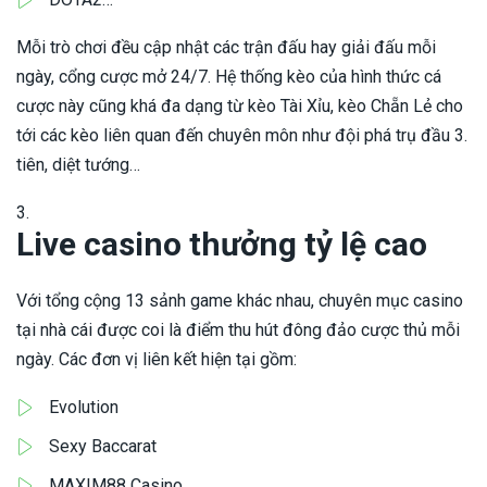
Mỗi trò chơi đều cập nhật các trận đấu hay giải đấu mỗi
ngày, cổng cược mở 24/7. Hệ thống kèo của hình thức cá
cược này cũng khá đa dạng từ kèo Tài Xỉu, kèo Chẵn Lẻ cho
tới các kèo liên quan đến chuyên môn như đội phá trụ đầu 3.
tiên, diệt tướng…
Live casino thưởng tỷ lệ cao
Với tổng cộng 13 sảnh game khác nhau, chuyên mục casino
tại nhà cái được coi là điểm thu hút đông đảo cược thủ mỗi
ngày. Các đơn vị liên kết hiện tại gồm:
Evolution
Sexy Baccarat
MAXIM88 Casino