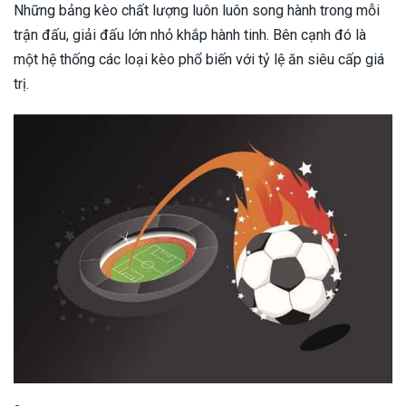
Những bảng kèo chất lượng luôn luôn song hành trong mỗi
trận đấu, giải đấu lớn nhỏ khắp hành tinh. Bên cạnh đó là
một hệ thống các loại kèo phổ biến với tỷ lệ ăn siêu cấp giá
trị.