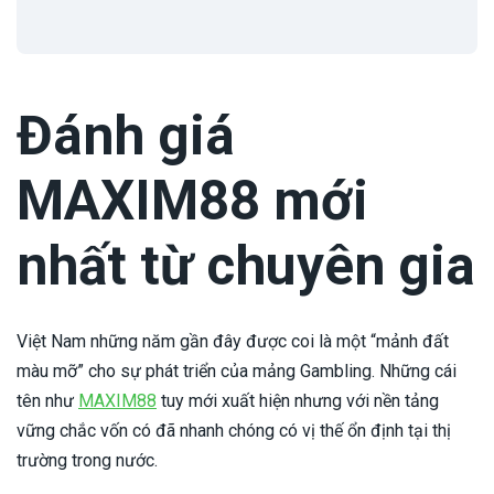
Đánh giá
MAXIM88 mới
nhất từ chuyên gia
Việt Nam những năm gần đây được coi là một “mảnh đất
màu mỡ” cho sự phát triển của mảng Gambling. Những cái
tên như
MAXIM88
tuy mới xuất hiện nhưng với nền tảng
vững chắc vốn có đã nhanh chóng có vị thế ổn định tại thị
trường trong nước.