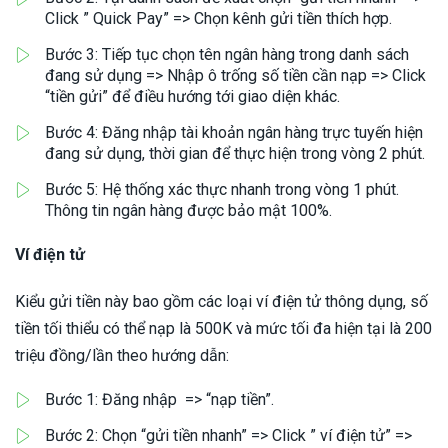
Click ” Quick Pay” => Chọn kênh gửi tiền thích hợp.
Bước 3: Tiếp tục chọn tên ngân hàng trong danh sách
đang sử dụng => Nhập ô trống số tiền cần nạp => Click
“tiền gửi” để điều hướng tới giao diện khác.
Bước 4: Đăng nhập tài khoản ngân hàng trực tuyến hiện
đang sử dụng, thời gian để thực hiện trong vòng 2 phút.
Bước 5: Hệ thống xác thực nhanh trong vòng 1 phút.
Thông tin ngân hàng được bảo mật 100%.
Ví điện tử
Kiểu gửi tiền này bao gồm các loại ví điện tử thông dụng, số
tiền tối thiểu có thể nạp là 500K và mức tối đa hiện tại là 200
triệu đồng/lần theo hướng dẫn:
Bước 1: Đăng nhập => “nạp tiền”.
Bước 2: Chọn “gửi tiền nhanh” => Click ” ví điện tử” =>