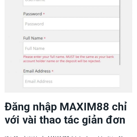
Đăng nhập MAXIM88 chỉ
với vài thao tác giản đơn