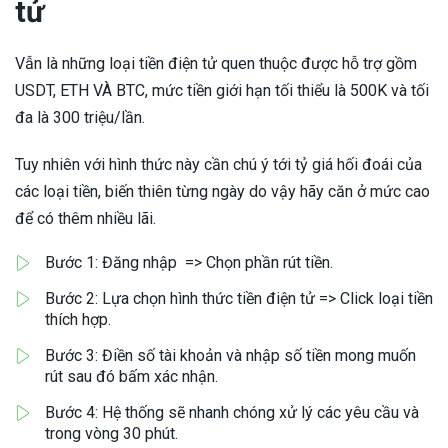
tử
Vẫn là những loại tiền điện tử quen thuộc được hỗ trợ gồm
USDT, ETH VÀ BTC, mức tiền giới hạn tối thiểu là 500K và tối
đa là 300 triệu/lần.
Tuy nhiên với hình thức này cần chú ý tới tỷ giá hối đoái của
các loại tiền, biến thiên từng ngày do vậy hãy căn ở mức cao
để có thêm nhiều lãi.
Bước 1: Đăng nhập => Chọn phần rút tiền.
Bước 2: Lựa chọn hình thức tiền điện tử => Click loại tiền
thích hợp.
Bước 3: Điền số tài khoản và nhập số tiền mong muốn
rút sau đó bấm xác nhận.
Bước 4: Hệ thống sẽ nhanh chóng xử lý các yêu cầu và
trong vòng 30 phút.