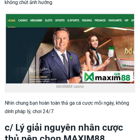
không chút ảnh hưởng.
MAXIM88 casino
Nhìn chung bạn hoàn toàn thả ga cá cược mỗi ngày, không
dính pháp lý, chơi 24/7.
c/ Lý giải nguyên nhân cược
thủ nên chọn MAXIM88