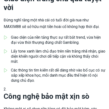
vời
Đừng nghĩ rằng một nhà cái có tuổi đời già nua như
MAXIM88 sẽ sở hữu mặt tiền hoài cổ không hợp thời đại.
Giao diện của nền tảng thực sự rất bắt trend, vừa hiện
đại vừa thời thượng đúng chất Gambling.
Lấy tone xanh làm chủ đạo trên nền trắng nhã nhặn, giao
diện khiến người chơi dễ tiếp cận và không thấy chói
mắt.
Các thông tin tìm kiếm rất dễ dàng nhờ vào bố cục có sự
sắp xếp khoa học, mỗi danh mục đều thể hiện rõ nội
dung chủ đạo.
Công nghệ bảo mật xịn sò
Không một ai sẽ chọn nền tảng có độ bảo mật kém, các