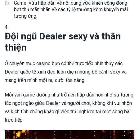
Game vừa hấp dẫn về nội dung vừa khiến cộng đồng
bet thủ mãn nhãn về các tỷ lệ thưởng kèm khuyến mãi
tương ứng.
Đội ngũ Dealer sexy và thân
thiện
Ở chuyên mục casino bạn có thể trực tiếp nhìn thấy các
Dealer quốc tế xinh đẹp luôn diện những bộ cánh sexy và
mang trên mình một nụ cười tỏa nắng.
Mỗi ván game dường như trở nên hấp dẫn hơn nhờ sự tương
tác ngọt ngào giữa Dealer và người chơi, không khí vui nhộn
và kịch tính chẳng khác gì việc trải nghiệm tại một sòng bài
trực tiếp.