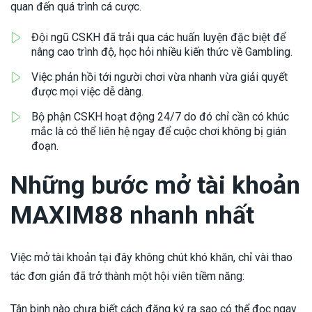
quan đến quá trình cá cược.
Đội ngũ CSKH đã trải qua các huấn luyện đặc biệt để
nâng cao trình độ, học hỏi nhiều kiến thức về Gambling.
Việc phản hồi tới người chơi vừa nhanh vừa giải quyết
được mọi việc dễ dàng.
Bộ phận CSKH hoạt động 24/7 do đó chỉ cần có khúc
mắc là có thể liên hệ ngay để cuộc chơi không bị gián
đoạn.
Những bước mở tài khoản
MAXIM88 nhanh nhất
Việc mở tài khoản tại đây không chút khó khăn, chỉ vài thao
tác đơn giản đã trở thành một hội viên tiềm năng:
Tân binh nào chưa biết cách đăng ký ra sao có thể đọc ngay