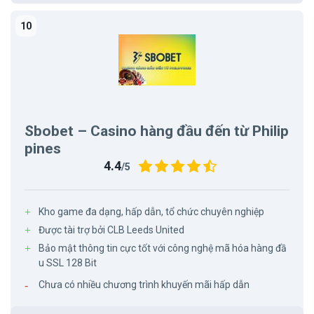
Sbobet – Casino hàng đầu đến từ Philip
pines
4.4
/5
Kho game đa dạng, hấp dẫn, tổ chức chuyên nghiệp
Được tài trợ bởi CLB Leeds United
Bảo mật thông tin cực tốt với công nghệ mã hóa hàng đầ
u SSL 128 Bit
Chưa có nhiều chương trình khuyến mãi hấp dẫn