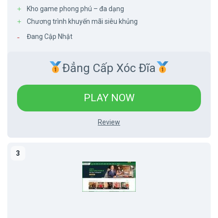
Kho game phong phú – đa dạng
Chương trình khuyến mãi siêu khủng
Đang Cập Nhật
Đẳng Cấp Xóc Đĩa
PLAY NOW
Review