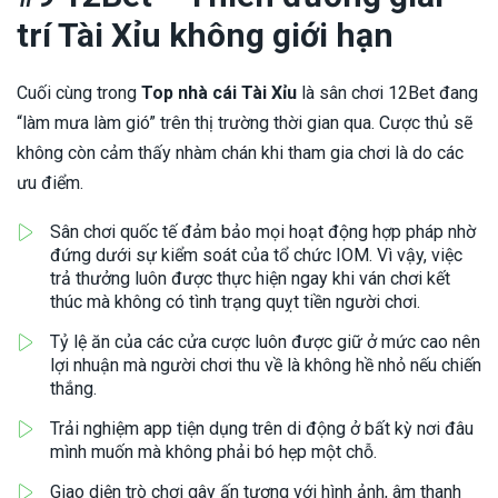
trí Tài Xỉu không giới hạn
Cuối cùng trong
Top nhà cái Tài Xỉu
là sân chơi 12Bet đang
“làm mưa làm gió” trên thị trường thời gian qua. Cược thủ sẽ
không còn cảm thấy nhàm chán khi tham gia chơi là do các
ưu điểm.
Sân chơi quốc tế đảm bảo mọi hoạt động hợp pháp nhờ
đứng dưới sự kiểm soát của tổ chức IOM. Vì vậy, việc
trả thưởng luôn được thực hiện ngay khi ván chơi kết
thúc mà không có tình trạng quỵt tiền người chơi.
Tỷ lệ ăn của các cửa cược luôn được giữ ở mức cao nên
lợi nhuận mà người chơi thu về là không hề nhỏ nếu chiến
thắng.
Trải nghiệm app tiện dụng trên di động ở bất kỳ nơi đâu
mình muốn mà không phải bó hẹp một chỗ.
Giao diện trò chơi gây ấn tượng với hình ảnh, âm thanh