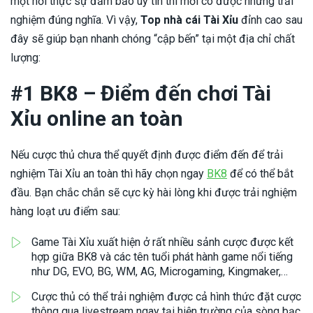
một nơi thực sự đảm bảo uy tín thì mới có được những trải
nghiệm đúng nghĩa. Vì vậy,
Top nhà cái Tài Xỉu
đỉnh cao sau
đây sẽ giúp bạn nhanh chóng “cập bến” tại một địa chỉ chất
lượng:
#1 BK8 – Điểm đến chơi Tài
Xỉu online an toàn
Nếu cược thủ chưa thể quyết định được điểm đến để trải
nghiệm Tài Xỉu an toàn thì hãy chọn ngay
BK8
để có thể bắt
đầu. Bạn chắc chắn sẽ cực kỳ hài lòng khi được trải nghiệm
hàng loạt ưu điểm sau:
Game Tài Xỉu xuất hiện ở rất nhiều sảnh cược được kết
hợp giữa BK8 và các tên tuổi phát hành game nổi tiếng
như DG, EVO, BG, WM, AG, Microgaming, Kingmaker,…
Cược thủ có thể trải nghiệm được cả hình thức đặt cược
thông qua livestream ngay tại hiện trường của sòng bạc