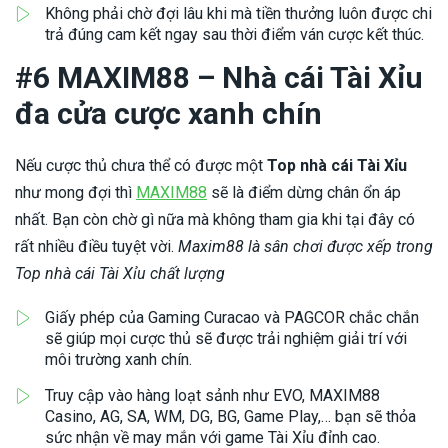
Không phải chờ đợi lâu khi mà tiền thưởng luôn được chi
trả đúng cam kết ngay sau thời điểm ván cược kết thúc.
#6 MAXIM88 – Nhà cái Tài Xỉu
đa cửa cược xanh chín
Nếu cược thủ chưa thể có được một
Top nhà cái Tài Xỉu
như mong đợi thì
MAXIM88
sẽ là điểm dừng chân ổn áp
nhất. Bạn còn chờ gì nữa mà không tham gia khi tại đây có
rất nhiều điều tuyệt vời.
Maxim88 là sân chơi được xếp trong
Top nhà cái Tài Xỉu chất lượng
Giấy phép của Gaming Curacao và PAGCOR chắc chắn
sẽ giúp mọi cược thủ sẽ được trải nghiệm giải trí với
môi trường xanh chín.
Truy cập vào hàng loạt sảnh như EVO, MAXIM88
Casino, AG, SA, WM, DG, BG, Game Play,… bạn sẽ thỏa
sức nhận về may mắn với game Tài Xỉu đỉnh cao.