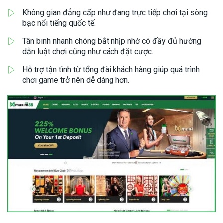
Không gian đẳng cấp như đang trực tiếp chơi tại sòng
bạc nổi tiếng quốc tế.
Tân binh nhanh chóng bắt nhịp nhờ có đầy đủ hướng
dẫn luật chơi cũng như cách đặt cược.
Hỗ trợ tận tình từ tổng đài khách hàng giúp quá trình
chơi game trở nên dễ dàng hơn.