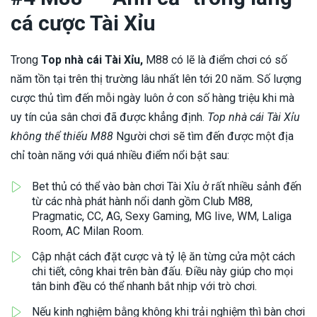
cá cược Tài Xỉu
Trong
Top nhà cái Tài Xỉu,
M88 có lẽ là điểm chơi có số
năm tồn tại trên thị trường lâu nhất lên tới 20 năm. Số lượng
cược thủ tìm đến mỗi ngày luôn ở con số hàng triệu khi mà
uy tín của sân chơi đã được khẳng định.
Top nhà cái Tài Xỉu
không thể thiếu M88
Người chơi sẽ tìm đến được một địa
chỉ toàn năng với quá nhiều điểm nổi bật sau:
Bet thủ có thể vào bàn chơi Tài Xỉu ở rất nhiều sảnh đến
từ các nhà phát hành nổi danh gồm Club M88,
Pragmatic, CC, AG, Sexy Gaming, MG live, WM, Laliga
Room, AC Milan Room.
Cập nhật cách đặt cược và tỷ lệ ăn từng cửa một cách
chi tiết, công khai trên bàn đấu. Điều này giúp cho mọi
tân binh đều có thể nhanh bắt nhịp với trò chơi.
Nếu kinh nghiệm bằng không khi trải nghiệm thì bàn chơi