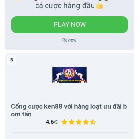
cá cược hàng đầu
PLAY NOW
Review
Cổng cược ken88 với hàng loạt ưu đãi b
om tấn
4.6
/5