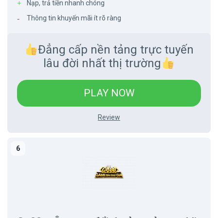
Nạp, trả tiền nhanh chóng
Thông tin khuyến mãi ít rõ ràng
Đẳng cấp nền tảng trực tuyến
lâu đời nhất thị trường
PLAY NOW
Review