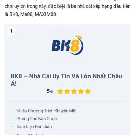
chơi uy tín trong này, đặc biệt là ba nhà cái xếp hạng đầu tiên
là BK8, Me88, MAXIM88.
BK8 – Nhà Cái Uy Tín Và Lớn Nhất Châu
Á!
5
/5
Nhiều Chương Trình Khuyến Mãi
Phong Phú Bàn Cược
Giao Diện Đơn Giản