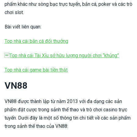
phẩm khác như sòng bạc trực tuyến, bắn cá, poker và các trò
chơi slot.
Bài viết liên quan:
Top nhà cái bắn cá đổi thưởng
Top nhà cái Tài Xỉu sở hữu lượng người chơi “khủng”
Top nhà cái game bài tiền thật
VN88
VN88 được thành lập từ năm 2013 với đa dạng các sản
phẩm đặt cược trong sảnh thể thao và trò chơi casino trực
tuyến. Dưới đây là một số thông tin chi tiết về các sản phẩm
trong sảnh thể thao của VN88: