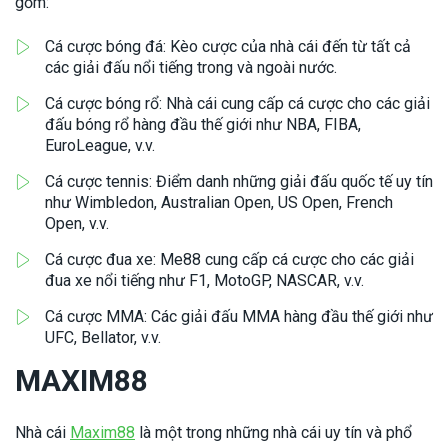
gồm:
Cá cược bóng đá: Kèo cược của nhà cái đến từ tất cả
các giải đấu nổi tiếng trong và ngoài nước.
Cá cược bóng rổ: Nhà cái cung cấp cá cược cho các giải
đấu bóng rổ hàng đầu thế giới như NBA, FIBA,
EuroLeague, v.v.
Cá cược tennis: Điểm danh những giải đấu quốc tế uy tín
như Wimbledon, Australian Open, US Open, French
Open, v.v.
Cá cược đua xe: Me88 cung cấp cá cược cho các giải
đua xe nổi tiếng như F1, MotoGP, NASCAR, v.v.
Cá cược MMA: Các giải đấu MMA hàng đầu thế giới như
UFC, Bellator, v.v.
MAXIM88
Nhà cái
Maxim88
là một trong những nhà cái uy tín và phổ