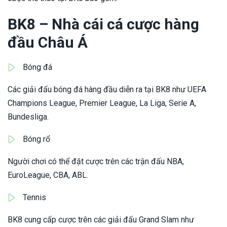
BK8 – Nhà cái cá cược hàng
đầu Châu Á
Bóng đá
Các giải đấu bóng đá hàng đầu diễn ra tại BK8 như UEFA
Champions League, Premier League, La Liga, Serie A,
Bundesliga.
Bóng rổ
Người chơi có thể đặt cược trên các trận đấu NBA,
EuroLeague, CBA, ABL.
Tennis
BK8 cung cấp cược trên các giải đấu Grand Slam như