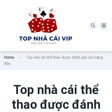
Top nhà cái được săn đón
Bóc Phốt Nhà Cái
Top nhà cái thể thao
Link Truy Cập Nhà Cái
Top nhà cái bóng đá đáng chơi nhất
Tin Tức Nhà Cái
Top nhà cái Casino đạt chuẩn
Home
Top nhà cái thể thao được đánh giá cao hàng
đầu
Top nhà cái lô đề uy tín
Top nhà cái E-Sport
Top nhà cái thể
Top nhà cái Poker siêu hot
thao được đánh
Top nhà cái Slot nổ hũ trực tuyến