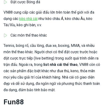
Đặt cược Bóng đá
VN88 cung cấp các giải đấu lớn trên toàn thế giới với đa
dạng các
kèo nhà cái
như kèo châu Á, kèo châu Âu, kèo
Tài/Xỉu, kèo ghi bàn, v.v.
Các môn thể thao khác
Tennis, bóng rổ, cầu lông, đua xe, boxing, MMA, và nhiều
môn thể thao khác. Người chơi có thể đặt cược trước hoặc
đặt cược trực tiếp (live betting) trong suốt quá trình diễn ra
trận đấu. Ngoài ra, trong
list nhà cái thể thao
, VN88 còn có
các sản phẩm đặc biệt khác như đua thú, keno, thỏa mãn
mọi yêu cầu giải trí của khách hàng. Nhà cái có giao diện
đẹp và dễ sử dụng, đa ngôn ngữ và phương thức thanh toán
đa dạng, đảm bảo tính bảo mật.
Fun88