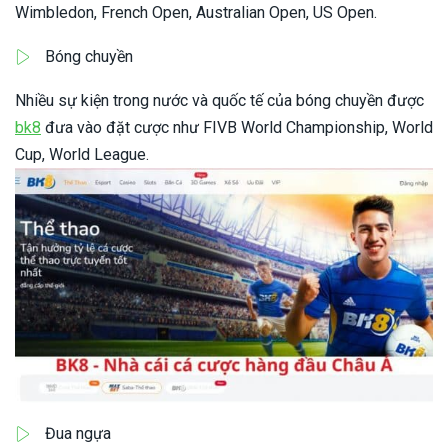
Wimbledon, French Open, Australian Open, US Open.
Bóng chuyền
Nhiều sự kiện trong nước và quốc tế của bóng chuyền được
bk8
đưa vào đặt cược như FIVB World Championship, World
Cup, World League.
Đua ngựa