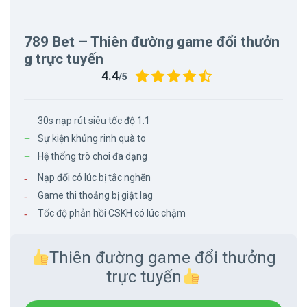
789 Bet – Thiên đường game đổi thưởn
g trực tuyến
4.4
/5
30s nạp rút siêu tốc độ 1:1
Sự kiện khủng rinh quà to
Hệ thống trò chơi đa dạng
Nạp đổi có lúc bị tắc nghẽn
Game thi thoảng bị giật lag
Tốc độ phản hồi CSKH có lúc chậm
Thiên đường game đổi thưởng
trực tuyến