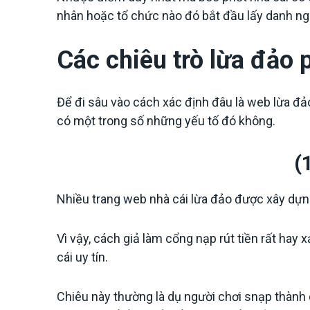
nhân hoặc tổ chức nào đó bắt đầu lấy danh ngh
Các chiêu trò lừa đảo 
Để đi sâu vào cách xác định đâu là web lừa đả
có một trong số những yếu tố đó không.
(
Nhiều trang web nhà cái lừa đảo được xây dựng
Vì vậy, cách giả làm cổng nạp rút tiền rất hay
cái uy tín.
Chiêu này thường là dụ người chơi snạp thành 