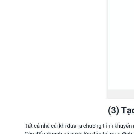
(3) Tạ
Tất cả nhà cái khi đưa ra chương trình khuyến 
Còn đối với web cá cược lừa đảo thì mục đích c