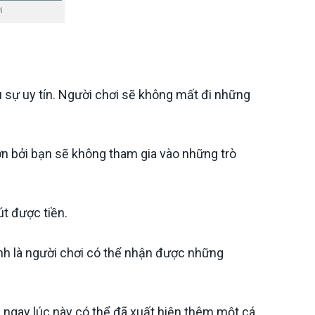
i
u sự uy tín. Người chơi sẽ không mất đi những
hơn bởi bạn sẽ không tham gia vào những trò
út được tiền.
ính là người chơi có thể nhận được những
 ngay lúc này có thể đã xuất hiện thêm một cá