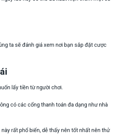
húng ta sẽ đánh giá xem nơi bạn sắp đặt cược
ái
ốn lấy tiền từ người chơi.
 không có các cổng thanh toán đa dạng như nhà
này rất phổ biến, dễ thấy nên tốt nhất nên thử