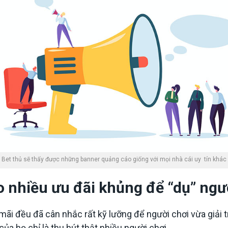
Bet thủ sẽ thấy được những banner quảng cáo giống với mọi nhà cái uy tín khác
o nhiều ưu đãi khủng để “dụ” ngư
mãi đều đã cân nhắc rất kỹ lưỡng để người chơi vừa giải 
ủa họ chỉ là thu hút thật nhiều người chơi.