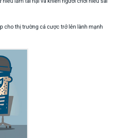
hiểu lầm tai hại và khiến người chơi hiểu sai
iúp cho thị trường cá cược trở lên lành mạnh