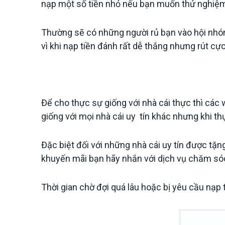
nạp một số tiền nhỏ nếu bạn muốn thử nghiệ
Thường sẽ có những người rủ bạn vào hội nhó
vì khi nạp tiền đánh rất dễ thắng nhưng rút cự
Để cho thực sự giống với nhà cái thực thì cá
giống với mọi nhà cái uy tín khác nhưng khi 
Đặc biệt đối với những
nhà cái uy tín
được tặng
khuyến mãi bạn hãy nhắn với dịch vụ chăm só
Thời gian chờ đợi quá lâu hoặc bị yêu cầu nạp