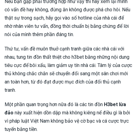
Nếu bạn gặp phải trường hợp như vậy thì hãy xem lại mình
có vấn đề hay không, đừng ăn không được phá cho hôi. Nếu
thật sự trong sạch, hãy gọi vào số hotline của nhà cái để
nhờ nhân viên tư vấn, đồng thời chuẩn bị bằng chứng để lời
nói của mình thêm phần đáng tin.
Thứ tư, vấn đề muôn thuở cạnh tranh giữa các nhà cái với
nhau, tung tin đồn thất thiệt cho h3bet bằng những nội dung
tiêu cực để bôi xấu, làm giảm uy tín nhà cái. Tâm lý của cược
thủ không chắc chắn sẽ chuyển đổi sang một sân chơi mới
an toàn hơn, từ đó đạt được mục đích của đối thủ cạnh
tranh.
Một phần quan trọng hơn nữa đó là các tin đồn
H3bet lừa
đảo
này xuất hiện dồn dập mà không kiêng nể điều gì là bởi
vì pháp luật Việt Nam không bảo vệ cờ bạc và cá cược trực
tuyến bằng tiền.