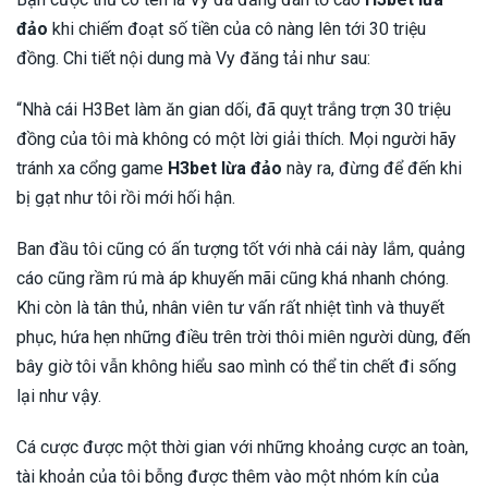
đảo
khi chiếm đoạt số tiền của cô nàng lên tới 30 triệu
đồng. Chi tiết nội dung mà Vy đăng tải như sau:
“Nhà cái H3Bet làm ăn gian dối, đã quỵt trắng trợn 30 triệu
đồng của tôi mà không có một lời giải thích. Mọi người hãy
tránh xa cổng game
H3bet lừa đảo
này ra, đừng để đến khi
bị gạt như tôi rồi mới hối hận.
Ban đầu tôi cũng có ấn tượng tốt với nhà cái này lắm, quảng
cáo cũng rầm rú mà áp khuyến mãi cũng khá nhanh chóng.
Khi còn là tân thủ, nhân viên tư vấn rất nhiệt tình và thuyết
phục, hứa hẹn những điều trên trời thôi miên người dùng, đến
bây giờ tôi vẫn không hiểu sao mình có thể tin chết đi sống
lại như vậy.
Cá cược được một thời gian với những khoảng cược an toàn,
tài khoản của tôi bỗng được thêm vào một nhóm kín của