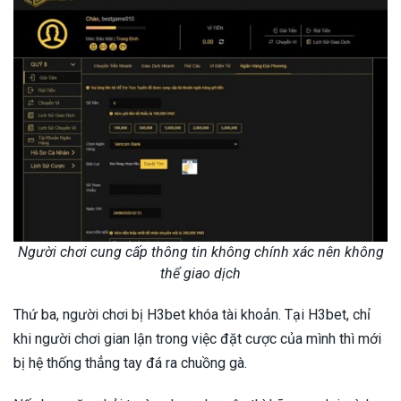
Người chơi cung cấp thông tin không chính xác nên không
thể giao dịch
Thứ ba, người chơi bị H3bet khóa tài khoản. Tại H3bet, chỉ
khi người chơi gian lận trong việc đặt cược của mình thì mới
bị hệ thống thẳng tay đá ra chuồng gà.