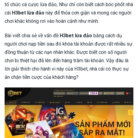
tổ chức cá cược lừa đảo, Như chỉ còn biết cách bóc phốt nhà
cái
H3bet lừa đảo
này để thỏa cơn giận và mong các người
chơi khác không rơi vào hoàn cảnh như mình.
Bài viết chia sẻ về vấn đề
H3bet lừa đảo
bằng cách dụ
người chơi nạp tiền sau đó khóa tài khoản được rất nhiều sự
đồng thuận từ các nạn nhân khác. Được biết con số người
chơi bị thiệt hại đã lên đến hàng trăm tài khoản. Vậy đâu là
lời giải thích cho hành vi này của H3bet, nhà cái có thực sự
ăn chặn tiền cược của khách hàng?