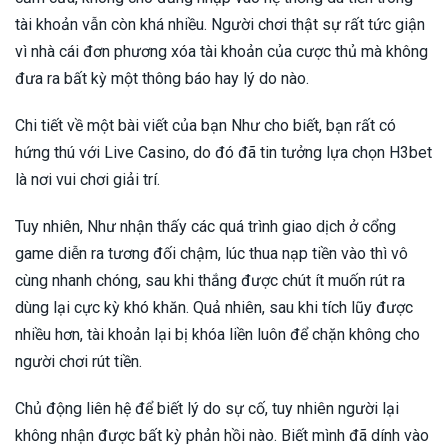
tài khoản vẫn còn khá nhiều. Người chơi thật sự rất tức giận
vì nhà cái đơn phương xóa tài khoản của cược thủ mà không
đưa ra bất kỳ một thông báo hay lý do nào.
Chi tiết về một bài viết của bạn Như cho biết, bạn rất có
hứng thú với Live Casino, do đó đã tin tưởng lựa chọn H3bet
là nơi vui chơi giải trí.
Tuy nhiên, Như nhận thấy các quá trình giao dịch ở cổng
game diễn ra tương đối chậm, lúc thua nạp tiền vào thì vô
cùng nhanh chóng, sau khi thắng được chút ít muốn rút ra
dùng lại cực kỳ khó khăn. Quả nhiên, sau khi tích lũy được
nhiều hơn, tài khoản lại bị khóa liền luôn để chặn không cho
người chơi rút tiền.
Chủ động liên hệ để biết lý do sự cố, tuy nhiên người lại
không nhận được bất kỳ phản hồi nào. Biết mình đã dính vào