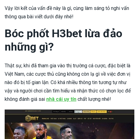
Vậy lời kết của vấn đề này là gì, cùng làm sáng tỏ nghi vấn
thông qua bài viết dưới đây nhé!
Bóc phốt H3bet lừa đảo
những gì?
Thật sự, khi đã tham gia vào thị trường cá cược, đặc biệt là
Việt Nam, các cược thủ cũng không còn lạ gì về việc đơn vị
nào đó bị tố gian lận. Có khá nhiều thông tin tương tự như
vậy và người chơi cần tìm hiểu và nhận thức có chọn lọc để
không đánh giá sai
nhà cái uy tín
chất lượng nhé!