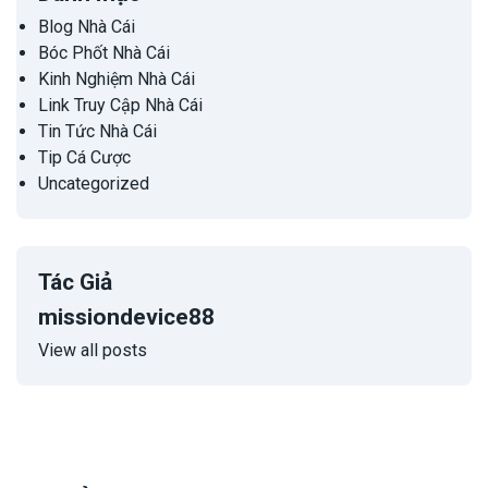
Blog Nhà Cái
Bóc Phốt Nhà Cái
Kinh Nghiệm Nhà Cái
Link Truy Cập Nhà Cái
Tin Tức Nhà Cái
Tip Cá Cược
Uncategorized
Tác Giả
missiondevice88
View all posts