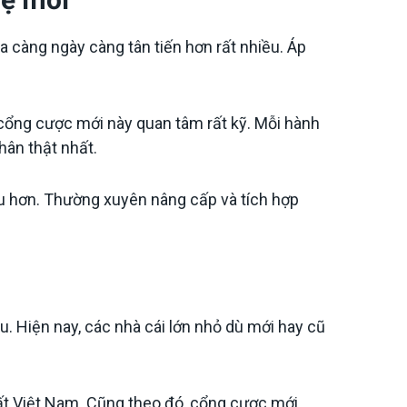
 càng ngày càng tân tiến hơn rất nhiều. Áp
ổng cược mới này quan tâm rất kỹ. Mỗi hành
ân thật nhất.
ều hơn. Thường xuyên nâng cấp và tích hợp
u. Hiện nay, các nhà cái lớn nhỏ dù mới hay cũ
ất Việt Nam. Cũng theo đó, cổng cược mới