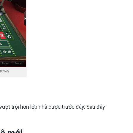
 tuyến
ợt trội hơn lớp nhà cược trước đây. Sau đây
hệ mới