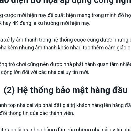
g cược mới hiện nay đã xuất hiện mang trong mình đồ họa
 hay 4K đang là xu hướng mới hiện nay.
a xử lý âm thanh trong hệ thống cược cũng được những c
pha kèm những âm thanh khác nhau tạo thêm cảm giác ch
thống trò chơi cũng nên được nhà phát hành quan tâm nhi
cộng lớn đối với các nhà cái uy tín mới.
(2) Hệ thống bảo mật hàng đầu
nh top nhà cái vip phải đặt giá trị khách hàng lên hàng đầ
đối thông tin của các thành viên.
t đang là lựa chọn hàng đầu của những nhà cái uy tín nh