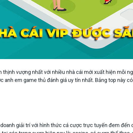
ạn thịnh vượng nhất với nhiều nhà cái mới xuất hiện mỗi
ược anh em game thủ đánh giá uy tín nhất. Bảng top này có 
doanh giải trí với hình thức cá cược trực tuyến đem đến