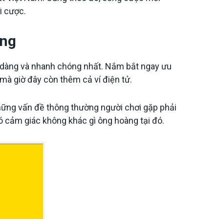
i cược.
àng
dễ dàng và nhanh chóng nhất. Nắm bắt ngay ưu
mà giờ đây còn thêm cả ví điện tử.
Những vấn đề thông thường người chơi gặp phải
ó cảm giác không khác gì ông hoàng tại đó.