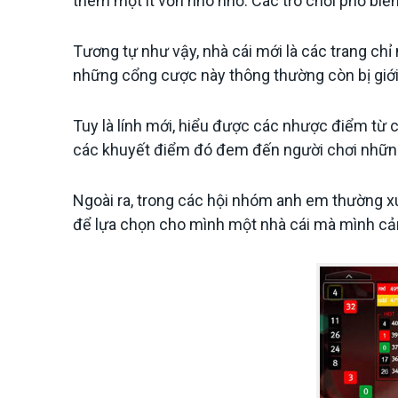
thêm một ít vốn nho nhỏ. Các trò chơi phổ biến 
Tương tự như vậy, nhà cái mới là các trang chỉ 
những cổng cược này thông thường còn bị giới
Tuy là lính mới, hiểu được các nhược điểm từ 
các khuyết điểm đó đem đến người chơi nhữn
Ngoài ra, trong các hội nhóm anh em thường xu
để lựa chọn cho mình một nhà cái mà mình cả