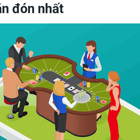
ăn đón nhất