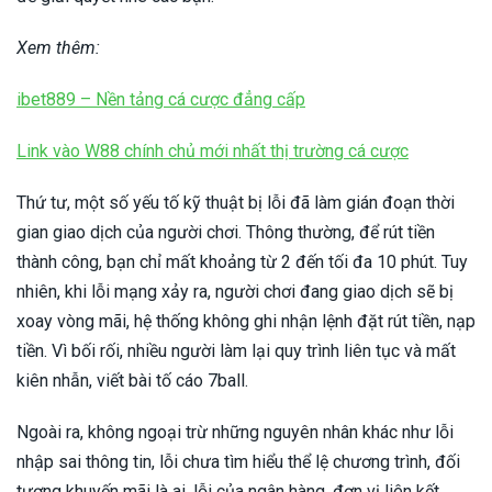
Xem thêm:
ibet889 – Nền tảng cá cược đẳng cấp
Link vào W88 chính chủ mới nhất thị trường cá cược
Thứ tư, một số yếu tố kỹ thuật bị lỗi đã làm gián đoạn thời
gian giao dịch của người chơi. Thông thường, để rút tiền
thành công, bạn chỉ mất khoảng từ 2 đến tối đa 10 phút. Tuy
nhiên, khi lỗi mạng xảy ra, người chơi đang giao dịch sẽ bị
xoay vòng mãi, hệ thống không ghi nhận lệnh đặt rút tiền, nạp
tiền. Vì bối rối, nhiều người làm lại quy trình liên tục và mất
kiên nhẫn, viết bài tố cáo 7ball.
Ngoài ra, không ngoại trừ những nguyên nhân khác như lỗi
nhập sai thông tin, lỗi chưa tìm hiểu thể lệ chương trình, đối
tượng khuyến mãi là ai, lỗi của ngân hàng, đơn vị liên kết,…