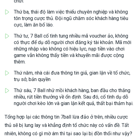
chửi.
Thứ ba, thái độ làm việc thiếu chuyên nghiệp và không
tôn trọng cược thủ. Đội ngũ chăm sóc khách hàng tiêu
cực, làm ăn bố láo.
Thứ tư, 7 Ball cố tình tung nhiều mã voucher ảo, không
có thực để dụ dỗ người chơi đăng ký tài khoản. Mã mới
những nhập vào không có hiệu lực, nạp tiền vào chơi
game vẫn không thấy tiền và khuyến mãi được cộng
thêm.
Thứ năm, nhà cái đưa thông tin giả, gian lận về tổ chức,
trụ sở, bản quyền
Thứ sáu, 7 Ball nhử mồi khách hàng, ban đầu cho thắng
nhiều, rút tiền thưởng về ổn định. Sau đó, cố tình dụ dỗ
người chơi kèo lớn và gian lận kết quả, thất bại thảm hại.
Tổng hợp lại các thông tin 7ball lừa đảo ở trên, nhiều cược
thủ sẽ bị lung lay và khẳng định tổ chức này có vấn đề. Tất
nhiên, không có gì mờ ám thì tại sao lại bị đồn thổi như vậy?