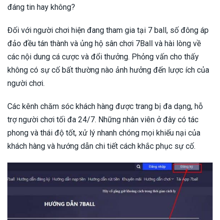
đáng tin hay không?
Đối với người chơi hiện đang tham gia tại 7 ball, số đông áp
đảo đều tán thành và ủng hộ sân chơi 7Ball và hài lòng về
các nội dung cá cược và đổi thưởng. Phỏng vấn cho thấy
không có sự cố bất thường nào ảnh hưởng đến lược ích của
người chơi.
Các kênh chăm sóc khách hàng được trang bị đa dạng, hỗ
trợ người chơi tối đa 24/7. Những nhân viên ở đây có tác
phong và thái độ tốt, xử lý nhanh chóng mọi khiếu nại của
khách hàng và hướng dẫn chi tiết cách khắc phục sự cố.