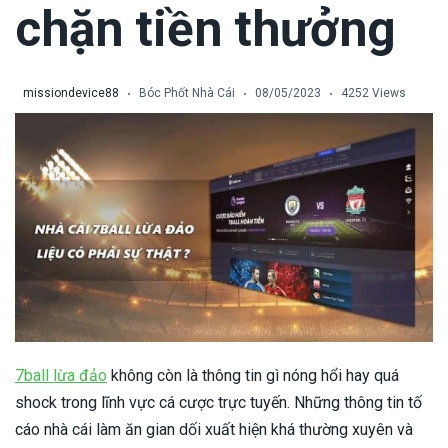
chặn tiền thưởng
Top nhà cái Tài Xỉu đông người chơi
Top nhà cái bắn cá đổi thưởng
missiondevice88
Bóc Phốt Nhà Cái
08/05/2023
4252 Views
Top nhà cái đánh bài tiền thật
7ball lừa đảo
không còn là thông tin gì nóng hổi hay quá
shock trong lĩnh vực cá cược trực tuyến. Những thông tin tố
cáo nhà cái làm ăn gian dối xuất hiện khá thường xuyên và