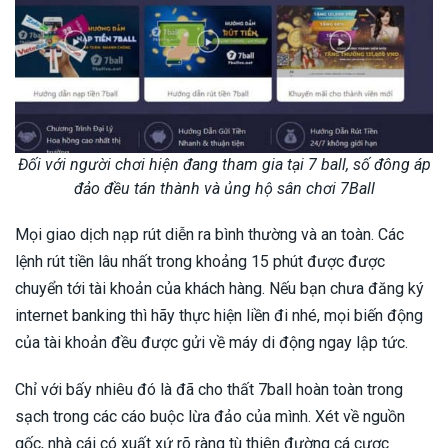
Đối với người chơi hiện đang tham gia tại 7 ball, số đông áp
đảo đều tán thành và ủng hộ sân chơi 7Ball
Mọi giao dịch nạp rút diễn ra bình thường và an toàn. Các
lệnh rút tiền lâu nhất trong khoảng 15 phút được được
chuyển tới tài khoản của khách hàng. Nếu bạn chưa đăng ký
internet banking thì hãy thực hiện liền đi nhé, mọi biến động
của tài khoản đều được gửi về máy di động ngay lập tức.
Chỉ với bấy nhiêu đó là đã cho thất 7ball hoàn toàn trong
sạch trong các cáo buộc lừa đảo của mình. Xét về nguồn
gốc, nhà cái có xuất xứ rõ ràng tù thiên đường cá cược