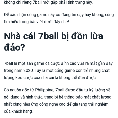
không chỉ riêng 7ball mới gặp phải tình trạng này.
Để xác nhận cổng game này có đáng tin cậy hay không, cùng
tìm hiểu trong bài viết dưới đây nhé!
Nhà cái 7ball bị đồn lừa
đảo?
7ball là một sàn game cá cược đỉnh cao vừa ra mắt gần đây
trong năm 2020. Tuy là một cổng game còn trẻ nhưng chất
lượng kèo cược của nhà cái là không thể đùa được.
Có nguồn gốc từ Philippine, 7ball được đầu tư kỹ lưỡng về
nội dung và hình thức, trang bị hệ thống bảo mật chất lượng
nhất cùng hiệu ứng công nghệ cao để gia tăng trải nghiệm
của khách hàng.