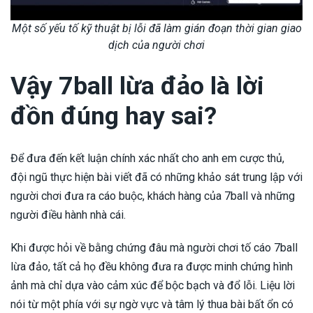
Một số yếu tố kỹ thuật bị lỗi đã làm gián đoạn thời gian giao
dịch của người chơi
Vậy 7ball lừa đảo là lời
đồn đúng hay sai?
Để đưa đến kết luận chính xác nhất cho anh em cược thủ,
đội ngũ thực hiện bài viết đã có những khảo sát trung lập với
người chơi đưa ra cáo buộc, khách hàng của 7ball và những
người điều hành nhà cái.
Khi được hỏi về bằng chứng đâu mà người chơi tố cáo 7ball
lừa đảo, tất cả họ đều không đưa ra được minh chứng hình
ảnh mà chỉ dựa vào cảm xúc để bộc bạch và đổ lỗi. Liệu lời
nói từ một phía với sự ngờ vực và tâm lý thua bài bất ổn có