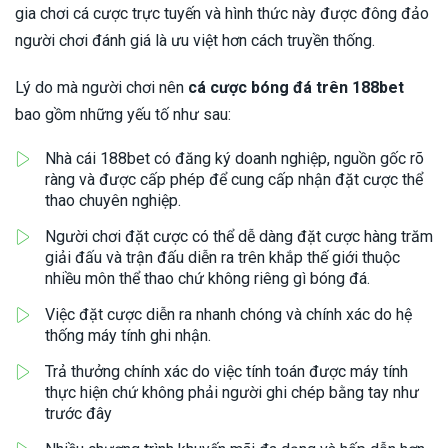
gia chơi cá cược trực tuyến và hình thức này được đông đảo
người chơi đánh giá là ưu việt hơn cách truyền thống.
Lý do mà người chơi nên
cá cược bóng đá trên 188bet
bao gồm những yếu tố như sau:
Nhà cái 188bet có đăng ký doanh nghiệp, nguồn gốc rõ
ràng và được cấp phép để cung cấp nhận đặt cược thể
thao chuyên nghiệp.
Người chơi đặt cược có thể dễ dàng đặt cược hàng trăm
giải đấu và trận đấu diễn ra trên khắp thế giới thuộc
nhiều môn thể thao chứ không riêng gì bóng đá.
Việc đặt cược diễn ra nhanh chóng và chính xác do hệ
thống máy tính ghi nhận.
Trả thưởng chính xác do việc tính toán được máy tính
thực hiện chứ không phải người ghi chép bằng tay như
trước đây