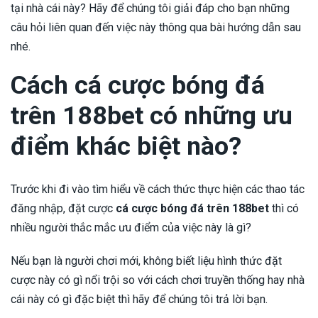
tại nhà cái này? Hãy để chúng tôi giải đáp cho bạn những
câu hỏi liên quan đến việc này thông qua bài hướng dẫn sau
nhé.
Cách cá cược bóng đá
trên 188bet có những ưu
điểm khác biệt nào?
Trước khi đi vào tìm hiểu về cách thức thực hiện các thao tác
đăng nhập, đặt cược
cá cược bóng đá trên 188bet
thì có
nhiều người thắc mắc ưu điểm của việc này là gì?
Nếu bạn là người chơi mới, không biết liệu hình thức đặt
cược này có gì nổi trội so với cách chơi truyền thống hay nhà
cái này có gì đặc biệt thì hãy để chúng tôi trả lời bạn.