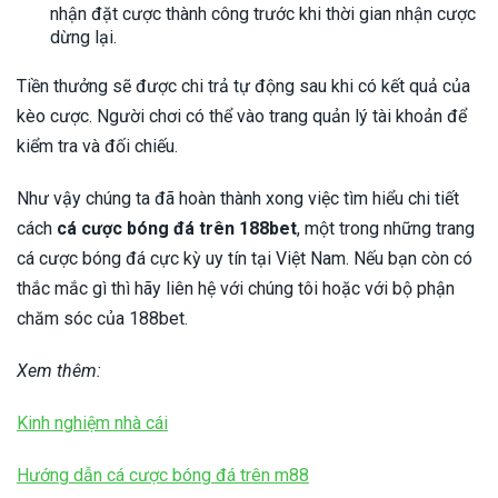
nhận đặt cược thành công trước khi thời gian nhận cược
dừng lại.
Tiền thưởng sẽ được chi trả tự động sau khi có kết quả của
kèo cược. Người chơi có thể vào trang quản lý tài khoản để
kiểm tra và đối chiếu.
Như vậy chúng ta đã hoàn thành xong việc tìm hiểu chi tiết
cách
cá cược bóng đá trên 188bet
, một trong những trang
cá cược bóng đá cực kỳ uy tín tại Việt Nam. Nếu bạn còn có
thắc mắc gì thì hãy liên hệ với chúng tôi hoặc với bộ phận
chăm sóc của 188bet.
Xem thêm:
Kinh nghiệm nhà cái
Hướng dẫn cá cược bóng đá trên m88