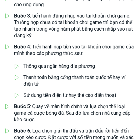
cho ứng dụng
Bước 3
: tiến hành đăng nhập vào tài khoản chơi game.
Trường hợp chưa có tài khoản chơi game thì bạn có thể
tạo nhanh trong vòng năm phút bằng cách nhấp vào nút
đăng ký.
Bước 4
: Tiến hành nạp tiền vào tài khoản chơi game của
mình theo các phương thức sau:
Thông qua ngân hàng địa phương
Thanh toán bằng cổng thanh toán quốc tế hay ví
điện tử
Sử dụng tiền điện tử hay thẻ cào điện thoại
Bước 5
: Quay về màn hình chính và lựa chọn thể loại
game cá cược bóng đá. Sau đó lựa chọn nhà cung cấp
kèo cược.
Bước 6
: Lựa chọn giải thi đấu và trận đấu rồi tiến đến
chọn kèo cược. Đặt cược với số tiền mong muốn và xác