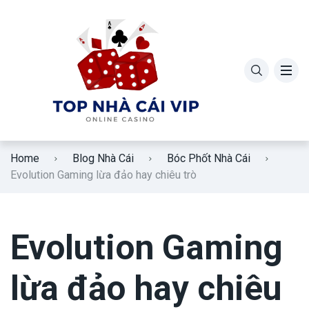
Top nhà cái được săn đón
Bóc Phốt Nhà Cái
Top nhà cái thể thao
Link Truy Cập Nhà Cái
Top nhà cái bóng đá đáng chơi nhất
Tin Tức Nhà Cái
Top nhà cái Casino đạt chuẩn
Home
Blog Nhà Cái
Bóc Phốt Nhà Cái
Evolution Gaming lừa đảo hay chiêu trò
Top nhà cái lô đề uy tín
Top nhà cái E-Sport
Evolution Gaming
Top nhà cái Poker siêu hot
lừa đảo hay chiêu
Top nhà cái Slot nổ hũ trực tuyến