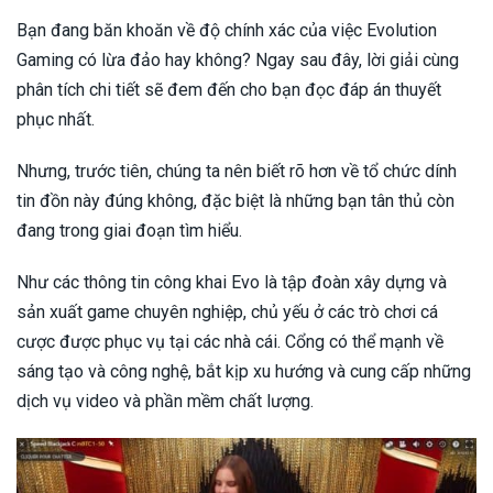
Bạn đang băn khoăn về độ chính xác của việc Evolution
Gaming có lừa đảo hay không? Ngay sau đây, lời giải cùng
phân tích chi tiết sẽ đem đến cho bạn đọc đáp án thuyết
phục nhất.
Nhưng, trước tiên, chúng ta nên biết rõ hơn về tổ chức dính
tin đồn này đúng không, đặc biệt là những bạn tân thủ còn
đang trong giai đoạn tìm hiểu.
Như các thông tin công khai Evo là tập đoàn xây dựng và
sản xuất game chuyên nghiệp, chủ yếu ở các trò chơi cá
cược được phục vụ tại các nhà cái. Cổng có thể mạnh về
sáng tạo và công nghệ, bắt kịp xu hướng và cung cấp những
dịch vụ video và phần mềm chất lượng.