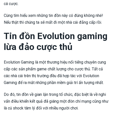
cá cược.
Cùng tìm hiểu xem những tin đồn này có đúng không nhé!
Nếu thật thì chúng ta sẽ mất đi một nhà cái đẳng cấp rồi.
Tin đồn Evolution gaming
lừa đảo cược thủ
Evolution Gaming là một thương hiệu nổi tiếng chuyên cung
cấp các sản phẩm game chất lượng cho cược thủ. Tất cả
các nhà cái trên thị trường đều đã hợp tác với Evolution
Gaming để ra mắt những phần mềm giải trí ấn tượng nhất.
Do đó, tin đồn về gian lận trong tổ chức, đặc biệt là về nghi
vấn điều khiển kết quả đã giáng một đòn chí mạng cũng như
là cú shock tâm lý đối với nhiều người chơi.