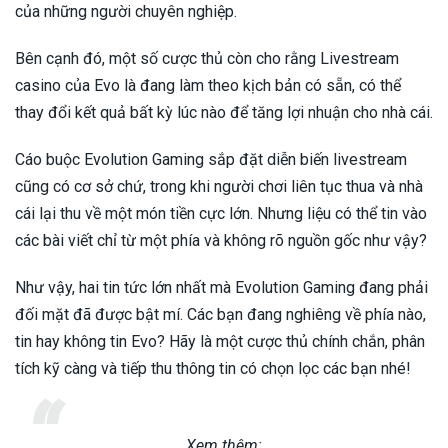
của những người chuyên nghiệp.
Bên cạnh đó, một số cược thủ còn cho rằng Livestream
casino của Evo là đang làm theo kịch bản có sẵn, có thể
thay đổi kết quả bất kỳ lúc nào để tăng lợi nhuận cho nhà cái.
Cáo buộc Evolution Gaming sắp đặt diễn biến livestream
cũng có cơ sở chứ, trong khi người chơi liên tục thua và nhà
cái lại thu về một món tiền cực lớn. Nhưng liệu có thể tin vào
các bài viết chỉ từ một phía và không rõ nguồn gốc như vậy?
Như vậy, hai tin tức lớn nhất mà Evolution Gaming đang phải
đối mặt đã được bật mí. Các bạn đang nghiêng về phía nào,
tin hay không tin Evo? Hãy là một cược thủ chính chắn, phân
tích kỹ càng và tiếp thu thông tin có chọn lọc các bạn nhé!
Xem thêm: