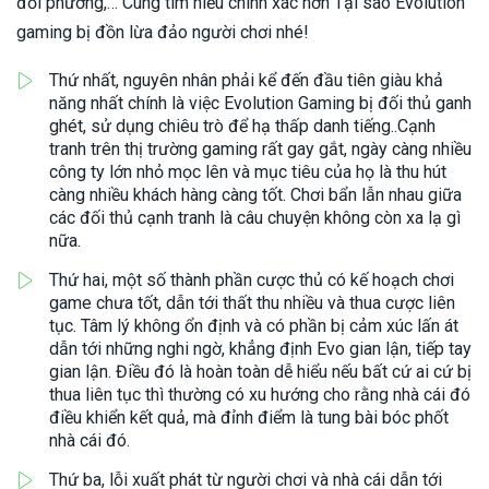
đối phương,… Cùng tìm hiểu chính xác hơn Tại sao Evolution
gaming bị đồn lừa đảo người chơi nhé!
Thứ nhất, nguyên nhân phải kể đến đầu tiên giàu khả
năng nhất chính là việc Evolution Gaming bị đối thủ ganh
ghét, sử dụng chiêu trò để hạ thấp danh tiếng..Cạnh
tranh trên thị trường gaming rất gay gắt, ngày càng nhiều
công ty lớn nhỏ mọc lên và mục tiêu của họ là thu hút
càng nhiều khách hàng càng tốt. Chơi bẩn lẫn nhau giữa
các đối thủ cạnh tranh là câu chuyện không còn xa lạ gì
nữa.
Thứ hai, một số thành phần cược thủ có kế hoạch chơi
game chưa tốt, dẫn tới thất thu nhiều và thua cược liên
tục. Tâm lý không ổn định và có phần bị cảm xúc lấn át
dẫn tới những nghi ngờ, khẳng định Evo gian lận, tiếp tay
gian lận. Điều đó là hoàn toàn dễ hiểu nếu bất cứ ai cứ bị
thua liên tục thì thường có xu hướng cho rằng nhà cái đó
điều khiển kết quả, mà đỉnh điểm là tung bài bóc phốt
nhà cái đó.
Thứ ba, lỗi xuất phát từ người chơi và nhà cái dẫn tới