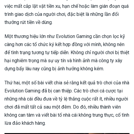
việc mất cắp lặt vặt tiền xu, hạn chế hoặc làm gián đoạn quá
trình giao dịch của người chơi, đặc biệt là những lần đổi
thưởng rút tiền về dùng.
Một thương hiệu lớn như Evolution Gaming cần chọn lọc kỹ
càng hơn các tổ chức ký kết hợp đồng với mình, không nên
để tình trạng tương tự tiếp diễn. Không chỉ người chơi bị thiệt
hại nghiêm trọng mà sự uy tín và hình ảnh mà công ty xây
dựng bấy lâu nay cũng bị ảnh hưởng không kém.
Thứ hai, một số bài viết chia sẻ rằng kết quả trò chơi của nhà
Evolution Gaming đã bị can thiệp. Các trò chơi cá cược tại
những nhà cái đều đưa về tỷ lệ thắng cuộc rất ít, nhiều người
chơi đã mất tất cả sau một đêm. Do đó, nhiều thành viên
không can tâm và viết bài tố nhà cái không trung thực, cố tình
lừa đảo khách hàng.