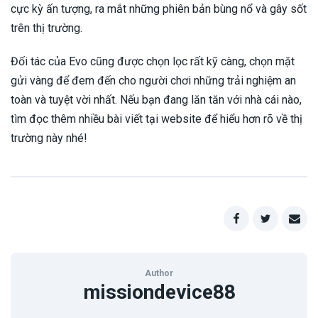
cực kỳ ấn tượng, ra mắt những phiên bản bùng nổ và gây sốt
trên thị trường.
Đối tác của Evo cũng được chọn lọc rất kỹ càng, chọn mặt
gửi vàng để đem đến cho người chơi những trải nghiệm an
toàn và tuyệt vời nhất. Nếu bạn đang lăn tăn với nhà cái nào,
tìm đọc thêm nhiều bài viết tại website để hiểu hơn rõ về thị
trường này nhé!
Author
missiondevice88