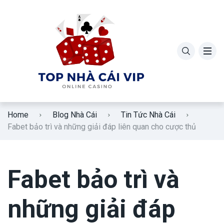
Top nhà cái được săn đón
Bóc Phốt Nhà Cái
Top nhà cái thể thao
Link Truy Cập Nhà Cái
Top nhà cái bóng đá đáng chơi nhất
Tin Tức Nhà Cái
Top nhà cái Casino đạt chuẩn
Home
Blog Nhà Cái
Tin Tức Nhà Cái
Fabet bảo trì và những giải đáp liên quan cho cược thủ
Top nhà cái lô đề uy tín
Top nhà cái E-Sport
Fabet bảo trì và
Top nhà cái Poker siêu hot
những giải đáp
Top nhà cái Slot nổ hũ trực tuyến