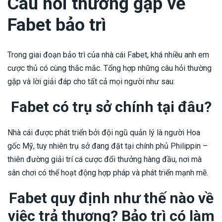
Câu hỏi thường gặp về
Fabet bảo trì
Trong giai đoạn bảo trì của nhà cái Fabet, khá nhiều anh em
cược thủ có cùng thắc mắc. Tổng hợp những câu hỏi thường
gặp và lời giải đáp cho tất cả mọi người như sau:
Fabet có trụ sở chính tại đâu?
Nhà cái được phát triển bởi đội ngũ quản lý là người Hoa
gốc Mỹ, tuy nhiên trụ sở đang đặt tại chính phủ Philippin –
thiên đường giải trí cá cược đổi thưởng hàng đầu, nơi mà
sân chơi có thể hoạt động hợp pháp và phát triển mạnh mẽ.
Fabet quy định như thế nào về
việc trả thương? Bảo trì có làm