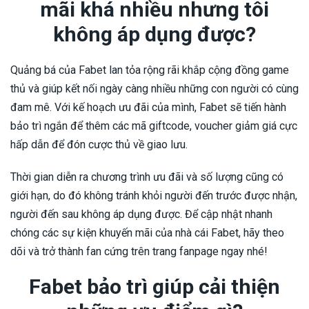
mãi khá nhiều nhưng tôi
không áp dụng được?
Quảng bá của Fabet lan tỏa rộng rãi khắp cộng đồng game
thủ và giúp kết nối ngày càng nhiều những con người có cùng
đam mê. Với kế hoạch ưu đãi của mình, Fabet sẽ tiến hành
bảo trì ngắn để thêm các mã giftcode, voucher giảm giá cực
hấp dẫn để đón cược thủ về giao lưu.
Thời gian diễn ra chương trình ưu đãi và số lượng cũng có
giới hạn, do đó không tránh khỏi người đến trước được nhận,
người đến sau không áp dụng được. Để cập nhật nhanh
chóng các sự kiện khuyến mãi của nhà cái Fabet, hãy theo
dõi và trở thành fan cứng trên trang fanpage ngay nhé!
Fabet bảo trì giúp cải thiện