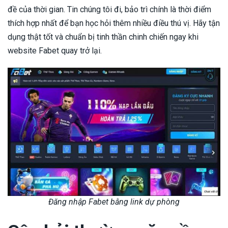
đề của thời gian. Tin chúng tôi đi, bảo trì chính là thời điểm
thích hợp nhất để bạn học hỏi thêm nhiều điều thú vị. Hãy tận
dụng thật tốt và chuẩn bị tinh thần chinh chiến ngay khi
website Fabet quay trở lại.
Đăng nhập Fabet bằng link dự phòng