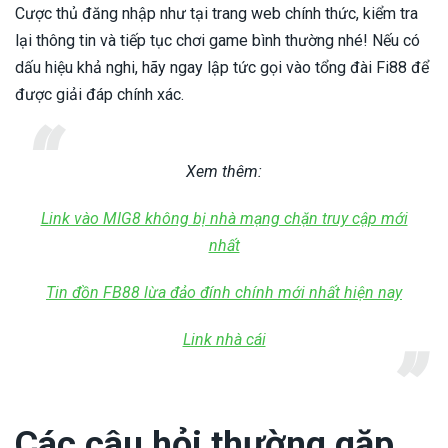
Cược thủ đăng nhập như tại trang web chính thức, kiểm tra
lại thông tin và tiếp tục chơi game bình thường nhé! Nếu có
dấu hiệu khả nghi, hãy ngay lập tức gọi vào tổng đài Fi88 để
được giải đáp chính xác.
Xem thêm:
Link vào MIG8 không bị nhà mạng chặn truy cập mới
nhất
Tin đồn FB88 lừa đảo đính chính mới nhất hiện nay
Link nhà cái
Các câu hỏi thường gặp