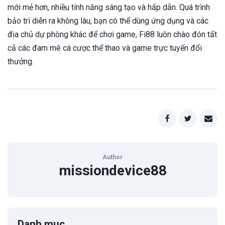
mới mẻ hơn, nhiều tính năng sáng tạo và hấp dẫn. Quá trình
bảo trì diễn ra không lâu, bạn có thể dùng ứng dụng và các
địa chủ dự phòng khác để chơi game, Fi88 luôn chào đón tất
cả các đam mê cá cược thể thao và game trực tuyến đổi
thưởng.
Author
missiondevice88
Danh mục