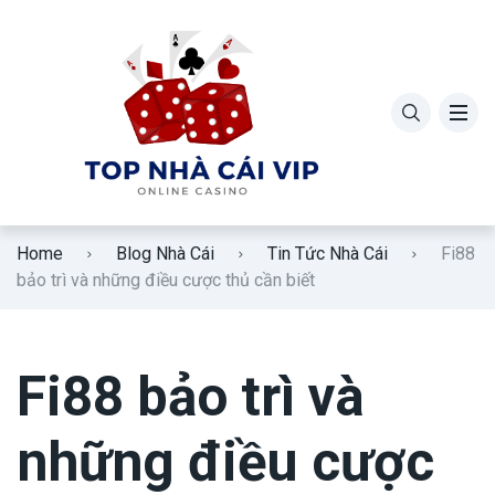
Top nhà cái được săn đón
Bóc Phốt Nhà Cái
Top nhà cái thể thao
Link Truy Cập Nhà Cái
Top nhà cái bóng đá đáng chơi nhất
Tin Tức Nhà Cái
Top nhà cái Casino đạt chuẩn
Home
Blog Nhà Cái
Tin Tức Nhà Cái
Fi88
bảo trì và những điều cược thủ cần biết
Top nhà cái lô đề uy tín
Top nhà cái E-Sport
Fi88 bảo trì và
Top nhà cái Poker siêu hot
những điều cược
Top nhà cái Slot nổ hũ trực tuyến