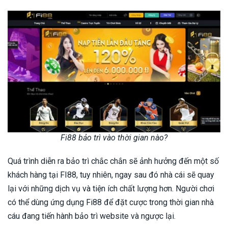
Fi88 bảo trì vào thời gian nào?
Quá trình diễn ra bảo trì chắc chắn sẽ ảnh hưởng đến một số
khách hàng tại FI88, tuy nhiên, ngay sau đó nhà cái sẽ quay
lại với những dịch vụ và tiện ích chất lượng hơn. Người chơi
có thể dùng ứng dụng Fi88 để đặt cược trong thời gian nhà
cáu đang tiến hành bảo trì website và ngược lại.