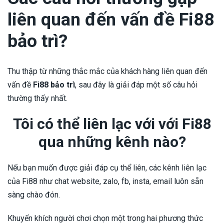
liên quan đến vấn đề Fi88
bảo trì?
Thu thập từ những thắc mắc của khách hàng liên quan đến
vấn đề
Fi88 bảo trì
, sau đây là giải đáp một số câu hỏi
thường thấy nhất.
Tôi có thể liên lạc với với Fi88
qua những kênh nào?
Nếu bạn muốn được giải đáp cụ thể liên, các kênh liên lạc
của Fi88 như chat website, zalo, fb, insta, email luôn sẵn
sàng chào đón.
Khuyến khích người chơi chọn một trong hai phương thức