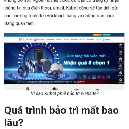
không bỏ sót. Ngoài ra, nếu trước đó bạn có đăng ký nhận
thông tin qua điện thoại, email, Kubet cũng sẽ tận tình gửi
các chương trình đến với khách hàng và những bạn chơi
đang quan tâm.
Vì sao Kubet phải bảo trì website?
Quá trình bảo trì mất bao
lâu?