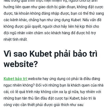
Nếu trong quá trình thực hiện nhiệm vụ, người chơi bị ảnh
hưởng liên quan như giao dịch bị gián đoạn, không đặt cược
được, tài khoản không đăng nhập được, bạn có thể thử sang
các kênh khác, chẳng hạn như ứng dụng Kubet. Nếu vấn đề
không được giải quyết, người chơi hãy liên hệ kịp thời cho
đội ngũ nhân viên chăm sóc khách hàng để được hỗ trợ
nhiệt tình nhất.
Vì sao Kubet phải bảo trì
website?
Kubet bảo trì
website hay ứng dụng có phải là điều đáng
ngạc nhiên không? Đối với những bạn là khách quen của nhà
cái, có lẽ quá trình này không còn xa lạ gì nữa, tuy nhiên với
những bạn tân thủ lần đầu đặt cược tại Kubet, bảo trì là
công việc cần thiết phải được giải thích như sau: