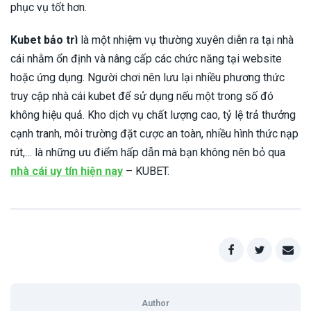
phục vụ tốt hơn.
Kubet bảo trì
là một nhiệm vụ thường xuyên diễn ra tại nhà
cái nhằm ổn định và nâng cấp các chức năng tại website
hoặc ứng dụng. Người chơi nên lưu lại nhiều phương thức
truy cập nhà cái kubet để sử dụng nếu một trong số đó
không hiệu quả. Kho dịch vụ chất lượng cao, tỷ lệ trả thưởng
cạnh tranh, môi trường đặt cược an toàn, nhiều hình thức nạp
rút,… là những ưu điểm hấp dẫn mà bạn không nên bỏ qua
nhà cái uy tín hiện nay
– KUBET.
Author