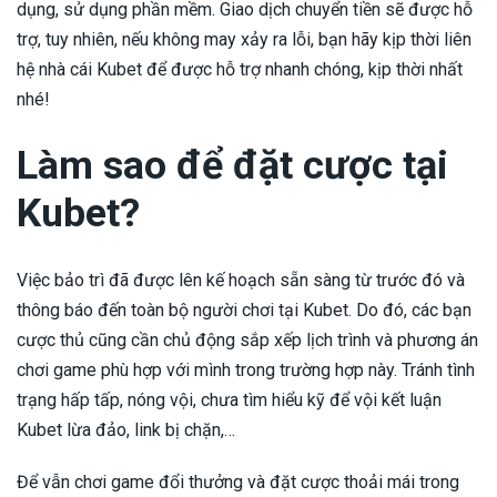
dụng, sử dụng phần mềm. Giao dịch chuyển tiền sẽ được hỗ
trợ, tuy nhiên, nếu không may xảy ra lỗi, bạn hãy kịp thời liên
hệ nhà cái Kubet để được hỗ trợ nhanh chóng, kịp thời nhất
nhé!
Làm sao để đặt cược tại
Kubet?
Việc bảo trì đã được lên kế hoạch sẵn sàng từ trước đó và
thông báo đến toàn bộ người chơi tại Kubet. Do đó, các bạn
cược thủ cũng cần chủ động sắp xếp lịch trình và phương án
chơi game phù hợp với mình trong trường hợp này. Tránh tình
trạng hấp tấp, nóng vội, chưa tìm hiểu kỹ để vội kết luận
Kubet lừa đảo, link bị chặn,…
Để vẫn chơi game đổi thưởng và đặt cược thoải mái trong