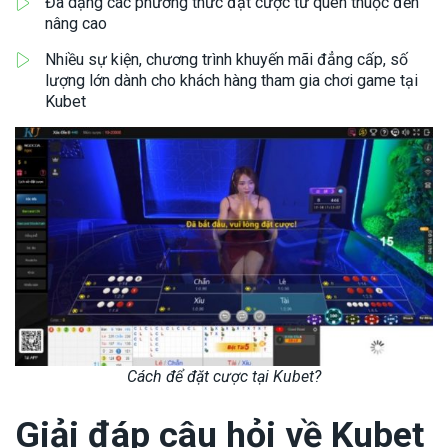
Đa dạng các phương thức đặt cược từ quen thuộc đến
nâng cao
Nhiều sự kiện, chương trình khuyến mãi đẳng cấp, số
lượng lớn dành cho khách hàng tham gia chơi game tại
Kubet
Cách để đặt cược tại Kubet?
Giải đáp câu hỏi về Kubet