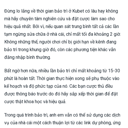
Đừng lo lắng về thời gian bảo trì ở Kubet có lâu hay không
mà hãy chuyên tâm nghiên cứu và đặt cược làm sao cho
hiệu quả nhất. Bởi vì, nếu quan sát trung bình tất cả các lần
tạm ngừng sửa chữa ở nhà cái, chỉ mất tối đa khoảng 2 giờ.
Không những thế, người chơi chỉ bị giới hạn về kênh đang
bảo trì trong khung giờ đó, còn các phương tiện khác vẫn
đăng nhập bình thường.
Bất ngờ hơn nữa, nhiều lần bảo trì chỉ mất khoảng từ 15-30
phút là hoàn tất. Thời gian thực hiện xong sẽ phụ thuộc vào
kế hoạch và độ phức tạp của nó. Các bạn cược thủ đều
được thông báo trước do đó hãy sắp xếp thời gian để đặt
cược thật khoa học và hiệu quả.
Trong quá trình bảo trì, anh em vẫn có thể sử dụng các dịch
vụ của nhà cái một cách thuận lợi từ các link dự phòng, ứng