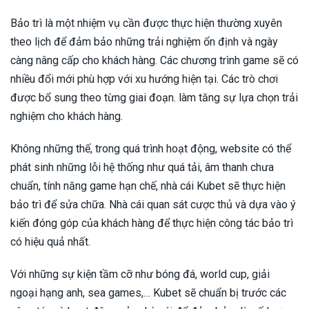
Bảo trì là một nhiệm vụ cần được thực hiện thường xuyên
theo lịch để đảm bảo những trải nghiệm ổn định và ngày
càng nâng cấp cho khách hàng. Các chương trình game sẽ có
nhiều đổi mới phù hợp với xu hướng hiện tại. Các trò chơi
được bổ sung theo từng giai đoạn. làm tăng sự lựa chọn trải
nghiệm cho khách hàng.
Không những thế, trong quá trình hoạt động, website có thể
phát sinh những lỗi hệ thống như quá tải, âm thanh chưa
chuẩn, tính năng game hạn chế, nhà cái Kubet sẽ thực hiện
bảo trì để sửa chữa. Nhà cái quan sát cược thủ và dựa vào ý
kiến đóng góp của khách hàng để thực hiện công tác bảo trì
có hiệu quả nhất.
Với những sự kiện tầm cỡ như bóng đá, world cup, giải
ngoại hạng anh, sea games,… Kubet sẽ chuẩn bị trước các