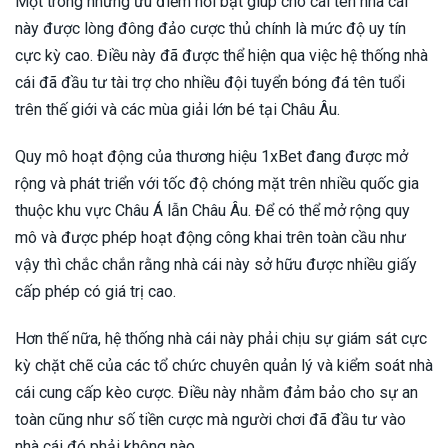
Một trong những ưu điểm nổi bật giúp cho cái tên nhà cái
này được lòng đông đảo cược thủ chính là mức độ uy tín
cực kỳ cao. Điều này đã được thể hiện qua việc hệ thống nhà
cái đã đầu tư tài trợ cho nhiều đội tuyển bóng đá tên tuổi
trên thế giới và các mùa giải lớn bé tại Châu Âu.
Quy mô hoạt động của thương hiệu 1xBet đang được mở
rộng và phát triển với tốc độ chóng mặt trên nhiều quốc gia
thuộc khu vực Châu Á lẫn Châu Âu. Để có thể mở rộng quy
mô và được phép hoạt động công khai trên toàn cầu như
vậy thì chắc chắn rằng nhà cái này sở hữu được nhiều giấy
cấp phép có giá trị cao.
Hơn thế nữa, hệ thống nhà cái này phải chịu sự giám sát cực
kỳ chặt chẽ của các tổ chức chuyên quản lý và kiểm soát nhà
cái cung cấp kèo cược. Điều này nhằm đảm bảo cho sự an
toàn cũng như số tiền cược mà người chơi đã đầu tư vào
nhà cái đó phải không nào.