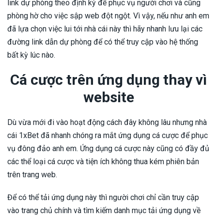
link dự phòng theo định kỳ để phục vụ người chơi và cũng
phòng hờ cho việc sập web đột ngột. Vì vậy, nếu như anh em
đã lựa chọn việc lui tới nhà cái này thì hãy nhanh lưu lại các
đường link dẫn dự phòng để có thể truy cập vào hệ thống
bất kỳ lúc nào.
Cá cược trên ứng dụng thay vì
website
Dù vừa mới đi vào hoạt động cách đây không lâu nhưng nhà
cái 1xBet đã nhanh chóng ra mắt ứng dụng cá cược để phục
vụ đông đảo anh em. Ứng dụng cá cược này cũng có đầy đủ
các thể loại cá cược và tiện ích không thua kém phiên bản
trên trang web.
Để có thể tải ứng dụng này thì người chơi chỉ cần truy cập
vào trang chủ chính và tìm kiếm danh mục tải ứng dụng về