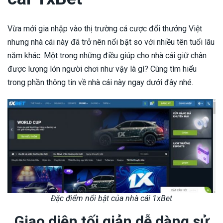
Vừa mới gia nhập vào thị trường cá cược đổi thưởng Việt
nhưng nhà cái này đã trở nên nổi bật so với nhiều tên tuổi lâu
năm khác. Một trong những điều giúp cho nhà cái giữ chân
được lượng lớn người chơi như vậy là gì? Cùng tìm hiểu
trong phần thông tin về nhà cái này ngay dưới đây nhé.
Đặc điểm nổi bật của nhà cái 1xBet
Giao diện tối giản dễ dàng sử