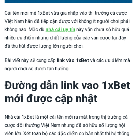
Cái tên mới mẻ 1xBet vừa gia nhập vào thị trường cá cược
Việt Nam hẳn đã tiếp cận được với không ít người chơi phải
không nào. Mặc dù
nhà cái uy tín
này vẫn chưa sở hữu quá
nhiều ưu điểm nhưng chất lượng của các ván cược tại đây
đã thu hút được lượng lớn người chơi.
Bài viết này sẽ cung cấp
link vào 1xBet
và các ưu điểm mà
người chơi sẽ được tận hưởng.
Đường dẫn link vao 1xBet
mới được cập nhật
Nhà cái 1xBet là một cái tên mới ra mắt trong thị trường cá
cược đổi thưởng Việt Nam nhưng đã sở hữu số lượng hội
viên lớn. Xét toàn bộ các đặc điểm cơ bản nhất thì hệ thống