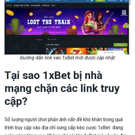
Đường dẫn link vao 1xBet mới được cập nhật
Tại sao 1xBet bị nhà
mạng chặn các link truy
cập?
Số lượng người chơi phản ánh vấn đề khó khăn trong quá
trình truy cập vào địa chỉ cung cấp kèo cược 1xBet đang