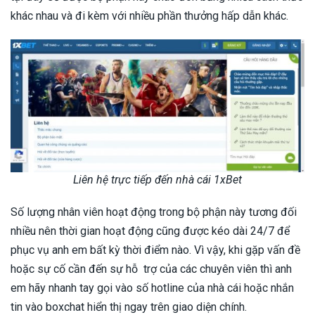
khác nhau và đi kèm với nhiều phần thưởng hấp dẫn khác.
Liên hệ trực tiếp đến nhà cái 1xBet
Số lượng nhân viên hoạt động trong bộ phận này tương đối
nhiều nên thời gian hoạt động cũng được kéo dài 24/7 để
phục vụ anh em bất kỳ thời điểm nào. Vì vậy, khi gặp vấn đề
hoặc sự cố cần đến sự hỗ trợ của các chuyên viên thì anh
em hãy nhanh tay gọi vào số hotline của nhà cái hoặc nhắn
tin vào boxchat hiển thị ngay trên giao diện chính.