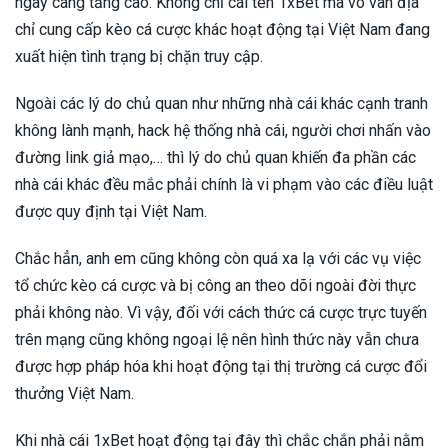
ngày càng tăng cao. Không chỉ cái tên 1xBet mà vô vàn địa
chỉ cung cấp kèo cá cược khác hoạt động tại Việt Nam đang
xuất hiện tình trạng bị chặn truy cập.
Ngoài các lý do chủ quan như những nhà cái khác cạnh tranh
không lành mạnh, hack hệ thống nhà cái, người chơi nhấn vào
đường link giả mạo,… thì lý do chủ quan khiến đa phần các
nhà cái khác đều mắc phải chính là vi phạm vào các điều luật
được quy định tại Việt Nam.
Chắc hẳn, anh em cũng không còn quá xa lạ với các vụ việc
tổ chức kèo cá cược và bị công an theo dõi ngoài đời thực
phải không nào. Vì vậy, đối với cách thức cá cược trực tuyến
trên mạng cũng không ngoại lệ nên hình thức này vẫn chưa
được hợp pháp hóa khi hoạt động tại thị trường cá cược đổi
thưởng Việt Nam.
Khi nhà cái 1xBet hoạt động tại đây thì chắc chắn phải nằm