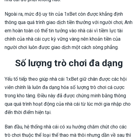
Ngoài ra, mức độ uy tín của 1xBet còn được khẳng định
thông qua quá trình giao dịch tiền thưởng với người chơi; Anh
em hoàn toàn có thể tin tưởng vào nhà cái vì tiềm lực tài
chính của nhà cái cực kỳ vững vàng nên khoản tiền của
người chơi luôn được giao dịch một cách sòng phẳng.
Số lượng trò chơi đa dạng
Yếu tố tiếp theo giúp nhà cái 1xBet giữ chân được các hội
viên chính là luôn đa dạng hóa số lượng trò chơi cá cược
trong kho tàng. Điều này đã được chứng minh bằng thông
qua quá trình hoạt động của nhà cái từ lúc mới gia nhập cho
đến thời điểm hiện tại.
Ban đầu, hệ thống nhà cái có xu hướng chăm chút cho các
trò chơi thuộc thể loại thể thao mà thôi nhưng dần về sau thì