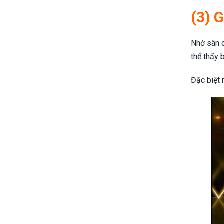
(3) G
Nhờ sân c
thể thấy 
Đặc biệt 