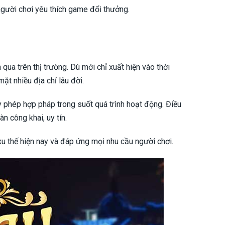
người chơi yêu thích game đổi thưởng.
ua trên thị trường. Dù mới chỉ xuất hiện vào thời
t nhiều địa chỉ lâu đời.
y phép hợp pháp trong suốt quá trình hoạt động. Điều
n công khai, uy tín.
u thế hiện nay và đáp ứng mọi nhu cầu người chơi.