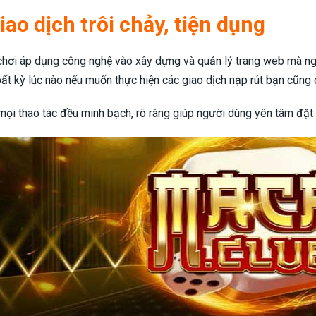
iao dịch trôi chảy, tiện dụng
hơi áp dụng công nghệ vào xây dựng và quản lý trang web mà ngư
bất kỳ lúc nào nếu muốn thực hiện các giao dịch nạp rút bạn cũng
mọi thao tác đều minh bạch, rõ ràng giúp người dùng yên tâm đặt 