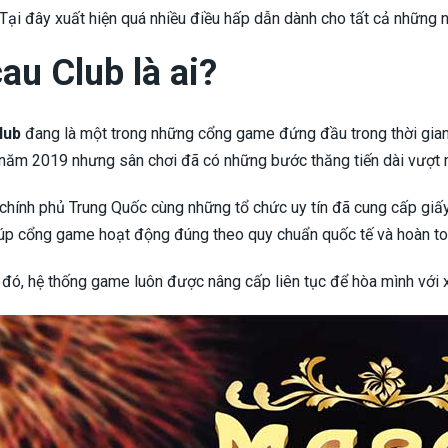
 Tại đây xuất hiện quá nhiều điều hấp dẫn dành cho tất cả những 
au Club là ai?
lub
đang là một trong những cổng game đứng đầu trong thời gian q
năm 2019 nhưng sân chơi đã có những bước thăng tiến dài vượt mặ
 chính phủ Trung Quốc cùng những tổ chức uy tín đã cung cấp giấ
úp cổng game hoạt động đúng theo quy chuẩn quốc tế và hoàn toà
đó, hệ thống game luôn được nâng cấp liên tục để hòa mình với x