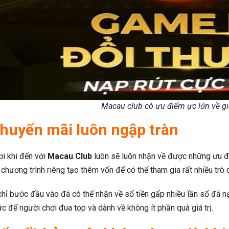
Macau club có ưu điểm ực lớn về gi
Khuyến mãi luôn ngập tràn
i khi đến với
Macau Club
luôn sẽ luôn nhận về được những ưu đ
chương trình riêng tạo thêm vốn để có thể tham gia rất nhiều trò 
hỉ bước đầu vào đã có thể nhận về số tiền gấp nhiều lần số đã 
ức để người chơi đua top và dành về không ít phần quà giá trị.