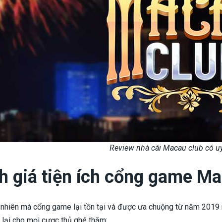
Review nhà cái Macau club có uy
h giá tiện ích cổng game Ma
nhiên mà cổng game lại tồn tại và được ưa chuộng từ năm 2019 
lại cho mọi cược thủ ghé thăm: