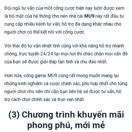
Đội ngũ tư vấn của một cổng cược hiện nay luôn được xem
là bộ mặt của hệ thống cho nên nhà cái
MU9
này rất đầu tư
cung cấp nhiều kênh tư vấn, hỗ trợ đa dạng khác nhau cho
người chơi có thể kết nối với cổng cược.
Với thái độ tư vấn nhiệt tình cùng với khả năng hỗ trợ nhanh
chóng, trực tuyến 24/24 tại mọi nơi thì chắc chắn mọi vấn đề
của bạn sẽ được giải đáp tận tình và chu đáo nhất.
Hơn nữa, cổng game MU9 cũng rất mong muốn mang lại
những kinh nghiệm cá cược chính xác, phù hợp nhất cho từng
người chơi cho nên chỉ cần bạn liên hệ sẽ được tư vấn, hỗ
trợ cách chơi chính xác và trọn vẹn nhất.
(3) Chương trình khuyến mãi
phong phú, mới mẻ