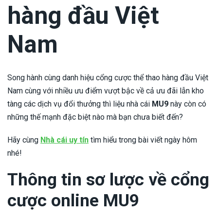
hàng đầu Việt
Nam
Song hành cùng danh hiệu cổng cược thể thao hàng đầu Việt
Nam cùng với nhiều ưu điểm vượt bậc về cả ưu đãi lẫn kho
tàng các dịch vụ đổi thưởng thì liệu nhà cái
MU9
này còn có
những thế mạnh đặc biệt nào mà bạn chưa biết đến?
Hãy cùng
Nhà cái uy tín
tìm hiểu trong bài viết ngày hôm
nhé!
Thông tin sơ lược về cổng
cược online MU9