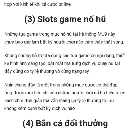
hợp với kinh tế khi cá cược online.
(3) Slots game nổ hũ
Những tựa game trong mục nổ hũ tại hệ thống MU9 này
chưa bao giờ làm bất kỳ người chơi nào cảm thấy thất vọng.
Không những hỗ trợ đa dạng các tựa game có nội dung, thiết
kế hình ảnh sáng tạo, bắt mắt mà từng dịch vụ quay hũ tại
đây cũng có tỷ lệ thưởng vô cùng nặng tay.
Nhìn chung đây là một trong những mục cược có thể đáp
ứng được mọi tiêu chí của những người chơi nổ hũ hiện tại vì
cách chơi đơn giản mà vẫn mang lại tỷ lệ thưởng tối ưu
không kém cạnh bất kỳ dịch vụ nào.
(4) Bắn cá đổi thưởng