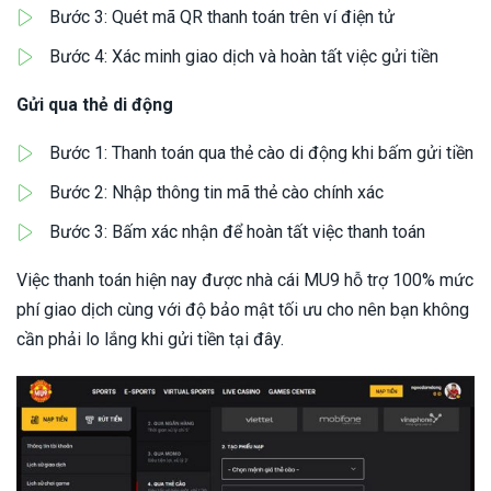
Bước 3: Quét mã QR thanh toán trên ví điện tử
Bước 4: Xác minh giao dịch và hoàn tất việc gửi tiền
Gửi qua thẻ di động
Bước 1: Thanh toán qua thẻ cào di động khi bấm gửi tiền
Bước 2: Nhập thông tin mã thẻ cào chính xác
Bước 3: Bấm xác nhận để hoàn tất việc thanh toán
Việc thanh toán hiện nay được nhà cái MU9 hỗ trợ 100% mức
phí giao dịch cùng với độ bảo mật tối ưu cho nên bạn không
cần phải lo lắng khi gửi tiền tại đây.