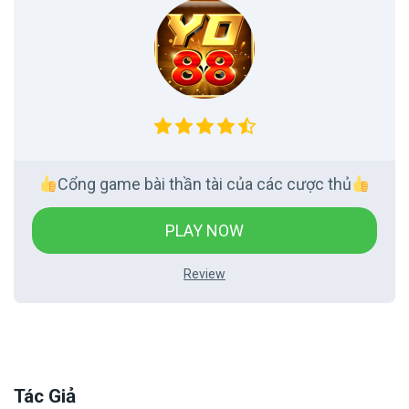
Cổng game bài thần tài của các cược thủ
PLAY NOW
Review
Tác Giả