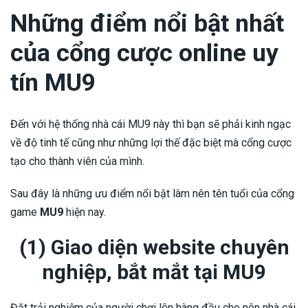
Những điểm nổi bật nhất
của cổng cược online uy
tín MU9
Đến với hệ thống nhà cái MU9 này thì bạn sẽ phải kinh ngạc
về độ tinh tế cũng như những lợi thế đặc biệt mà cổng cược
tạo cho thành viên của mình.
Sau đây là những ưu điểm nổi bật làm nên tên tuổi của cổng
game
MU9
hiện nay.
(1) Giao diện website chuyên
nghiệp, bắt mắt tại MU9
Đặt trải nghiệm của người chơi lên hàng đầu cho nên nhà cái