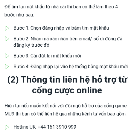
Để tìm lại mật khẩu từ nhà cái thì bạn có thể làm theo 4
bước như sau:
Bước 1: Chọn đăng nhập và bấm tìm mật khẩu
Bước 2: Nhận mã xác nhận trên email/ số di động đã
đăng ký trước đó
Bước 3: Cài đặt lại mật khẩu mới
Bước 4: Đăng nhập lại vào hệ thống bằng mật khẩu mới
(2) Thông tin liên hệ hỗ trợ từ
cổng cược online
Hiện tại nếu muốn kết nối với đội ngũ hỗ trợ của cổng game
MU9 thì bạn có thể liên hệ qua những kênh tư vấn bao gồm:
Hotline UK: +44 161 3910 999