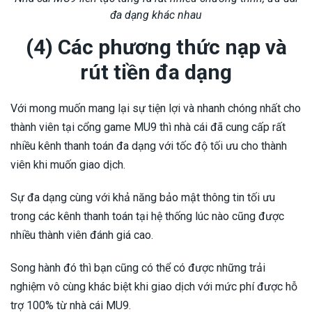
đa dạng khác nhau
(4) Các phương thức nạp và
rút tiền đa dạng
Với mong muốn mang lại sự tiện lợi và nhanh chóng nhất cho
thành viên tại cổng game MU9 thì nhà cái đã cung cấp rất
nhiều kênh thanh toán đa dạng với tốc độ tối ưu cho thành
viên khi muốn giao dịch.
Sự đa dạng cùng với khả năng bảo mật thông tin tối ưu
trong các kênh thanh toán tại hệ thống lúc nào cũng được
nhiều thành viên đánh giá cao.
Song hành đó thì bạn cũng có thể có được những trải
nghiệm vô cùng khác biệt khi giao dịch với mức phí được hỗ
trợ 100% từ nhà cái MU9.