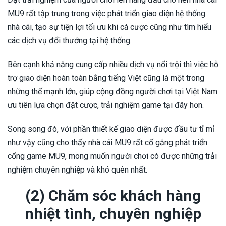
MU9 rất tập trung trong việc phát triển giao diện hệ thống
nhà cái, tạo sự tiện lợi tối ưu khi cá cược cũng như tìm hiểu
các dịch vụ đổi thưởng tại hệ thống.
Bên cạnh khả năng cung cấp nhiều dịch vụ nổi trội thì việc hỗ
trợ giao diện hoàn toàn bằng tiếng Việt cũng là một trong
những thế mạnh lớn, giúp cộng đồng người chơi tại Việt Nam
ưu tiên lựa chọn đặt cược, trải nghiệm game tại đây hơn.
Song song đó, với phần thiết kế giao diện được đầu tư tỉ mỉ
như vậy cũng cho thấy nhà cái MU9 rất cố gắng phát triển
cổng game MU9, mong muốn người chơi có được những trải
nghiệm chuyên nghiệp và khó quên nhất.
(2) Chăm sóc khách hàng
nhiệt tình, chuyên nghiệp