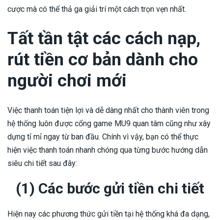
cược mà có thể thả ga giải trí một cách trọn vẹn nhất.
Tất tần tật các cách nạp,
rút tiền cơ bản dành cho
người chơi mới
Việc thanh toán tiện lợi và dễ dàng nhất cho thành viên trong
hệ thống luôn được cổng game MU9 quan tâm cũng như xây
dựng tỉ mỉ ngay từ ban đầu. Chính vì vậy, bạn có thể thực
hiện việc thanh toán nhanh chóng qua từng bước hướng dẫn
siêu chi tiết sau đây:
(1) Các bước gửi tiền chi tiết
Hiện nay các phương thức gửi tiền tại hệ thống khá đa dạng,