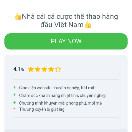
Top nhà cái Tài Xỉu đông người chơi
Nhà cái cá cược thể thao hàng
đầu Việt Nam
Top nhà cái bắn cá đổi thưởng
Top nhà cái đánh bài tiền thật
PLAY NOW
4.1
/5
Giao diện website chuyên nghiệp, bắt mắt
Chăm sóc khách hàng nhiệt tình, chuyên nghiệp
Chương trình khuyến mãi phong phú, mới mẻ
Thương xuyên bị giật lag