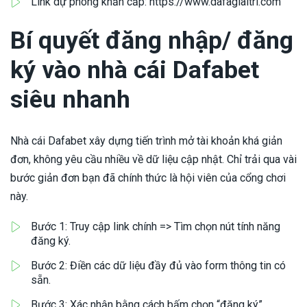
Link dự phòng khẩn cấp: https://www.dafagiaitri.com
Bí quyết đăng nhập/ đăng
ký vào nhà cái Dafabet
siêu nhanh
Nhà cái Dafabet xây dựng tiến trình mở tài khoản khá giản
đơn, không yêu cầu nhiều về dữ liệu cập nhật. Chỉ trải qua vài
bước giản đơn bạn đã chính thức là hội viên của cổng chơi
này.
Bước 1: Truy cập link chính => Tìm chọn nút tính năng
đăng ký.
Bước 2: Điền các dữ liệu đầy đủ vào form thông tin có
sẵn.
Bước 3: Xác nhận bằng cách bấm chọn “đăng ký”.