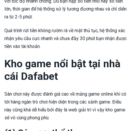
với tốc độ nhanh chóng. Dù bạn nạp số tiền nhỏ hay số tiền
lớn, thời gian để hệ thống xử lý tương đương nhau và chỉ diễn
ra từ 2-5 phút.
Quá trình rút tiền không rườm rà về mặt thủ tục, hệ thống xác
nhận yêu cầu cực nhanh và chưa đầy 30 phút bạn nhận được
tiền vào tài khoản.
Kho game nổi bật tại nhà
cái Dafabet
Sân chơi này được đánh giá cao về mảng game online khi có
tới hàng ngàn trò chơi hiện diện trong các sảnh game. Điều
này cũng khá dễ hiểu bởi đây là web giải trí vì vậy kho game
sẽ vô cùng phong phú.