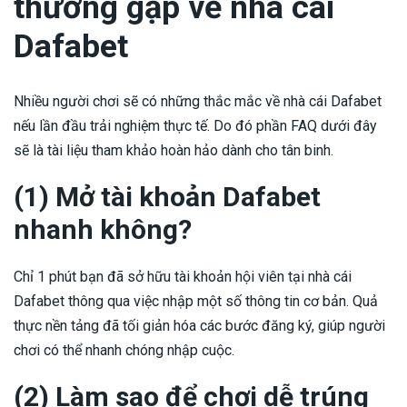
thường gặp về nhà cái
Dafabet
Nhiều người chơi sẽ có những thắc mắc về nhà cái Dafabet
nếu lần đầu trải nghiệm thực tế. Do đó phần FAQ dưới đây
sẽ là tài liệu tham khảo hoàn hảo dành cho tân binh.
(1) Mở tài khoản Dafabet
nhanh không?
Chỉ 1 phút bạn đã sở hữu tài khoản hội viên tại nhà cái
Dafabet thông qua việc nhập một số thông tin cơ bản. Quả
thực nền tảng đã tối giản hóa các bước đăng ký, giúp người
chơi có thể nhanh chóng nhập cuộc.
(2) Làm sao để chơi dễ trúng