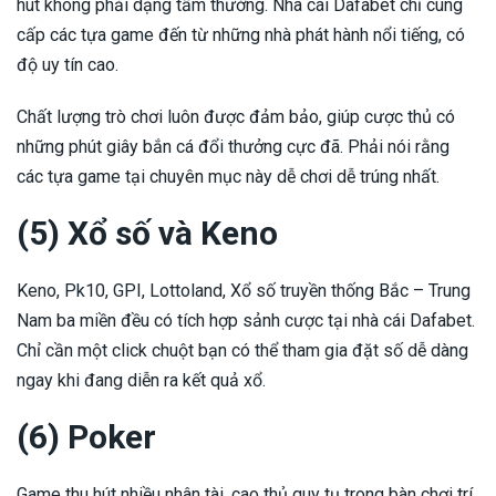
hút không phải dạng tầm thường. Nhà cái Dafabet chỉ cung
cấp các tựa game đến từ những nhà phát hành nổi tiếng, có
độ uy tín cao.
Chất lượng trò chơi luôn được đảm bảo, giúp cược thủ có
những phút giây bắn cá đổi thưởng cực đã. Phải nói rằng
các tựa game tại chuyên mục này dễ chơi dễ trúng nhất.
(5) Xổ số và Keno
Keno, Pk10, GPI, Lottoland, Xổ số truyền thống Bắc – Trung
Nam ba miền đều có tích hợp sảnh cược tại nhà cái Dafabet.
Chỉ cần một click chuột bạn có thể tham gia đặt số dễ dàng
ngay khi đang diễn ra kết quả xổ.
(6) Poker
Game thu hút nhiều nhân tài, cao thủ quy tụ trong bàn chơi trí