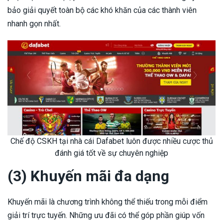
bảo giải quyết toàn bộ các khó khăn của các thành viên
nhanh gọn nhất.
Chế độ CSKH tại nhà cái Dafabet luôn được nhiều cược thủ
đánh giá tốt về sự chuyên nghiệp
(3) Khuyến mãi đa dạng
Khuyến mãi là chương trình không thể thiếu trong mỗi điểm
giải trí trực tuyến. Những ưu đãi có thể góp phần giúp vốn