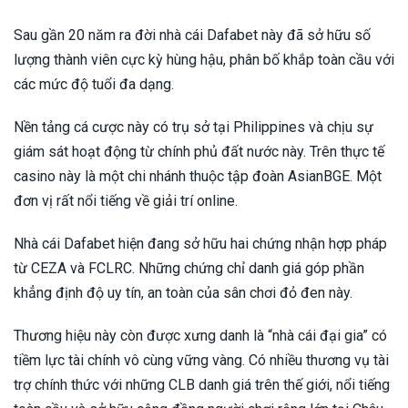
Sau gần 20 năm ra đời nhà cái Dafabet này đã sở hữu số
lượng thành viên cực kỳ hùng hậu, phân bố khắp toàn cầu với
các mức độ tuổi đa dạng.
Nền tảng cá cược này có trụ sở tại Philippines và chịu sự
giám sát hoạt động từ chính phủ đất nước này. Trên thực tế
casino này là một chi nhánh thuộc tập đoàn AsianBGE. Một
đơn vị rất nổi tiếng về giải trí online.
Nhà cái Dafabet hiện đang sở hữu hai chứng nhận hợp pháp
từ CEZA và FCLRC. Những chứng chỉ danh giá góp phần
khẳng định độ uy tín, an toàn của sân chơi đỏ đen này.
Thương hiệu này còn được xưng danh là “nhà cái đại gia” có
tiềm lực tài chính vô cùng vững vàng. Có nhiều thương vụ tài
trợ chính thức với những CLB danh giá trên thế giới, nổi tiếng