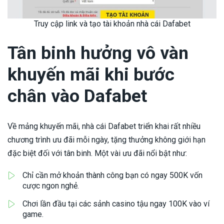
Truy cập link và tạo tài khoản nhà cái Dafabet
Tân binh hưởng vô vàn
khuyến mãi khi bước
chân vào Dafabet
Về mảng khuyến mãi, nhà cái Dafabet triển khai rất nhiều
chương trình ưu đãi mỗi ngày, tặng thưởng không giới hạn
đặc biệt đối với tân binh. Một vài ưu đãi nổi bật như:
Chỉ cần mở khoản thành công bạn có ngay 500K vốn
cược ngon nghẻ.
Chơi lần đầu tại các sảnh casino tậu ngay 100K vào ví
game.