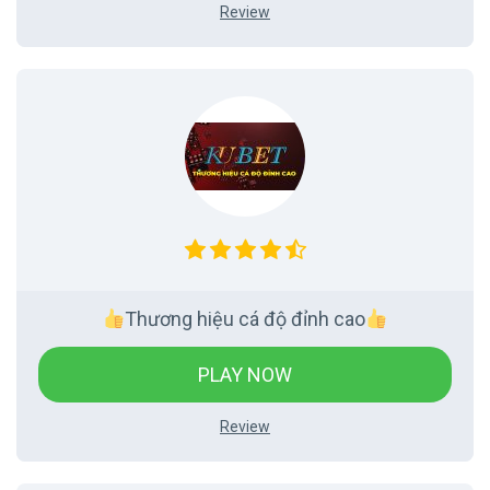
Review
Thương hiệu cá độ đỉnh cao
PLAY NOW
Review