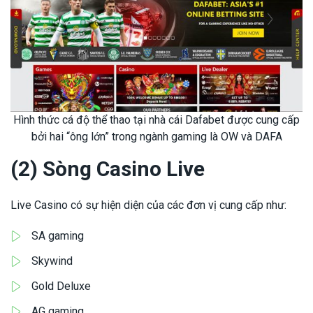
Hình thức cá độ thể thao tại nhà cái Dafabet được cung cấp
bởi hai “ông lớn” trong ngành gaming là OW và DAFA
(2) Sòng Casino Live
Live Casino có sự hiện diện của các đơn vị cung cấp như:
SA gaming
Skywind
Gold Deluxe
AG gaming