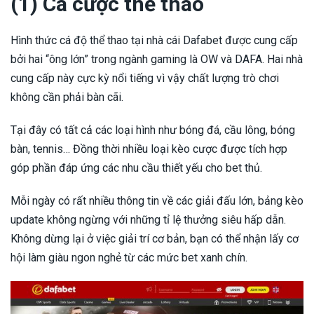
(1) Cá cược thể thao
Hình thức cá độ thể thao tại nhà cái Dafabet được cung cấp
bởi hai “ông lớn” trong ngành gaming là OW và DAFA. Hai nhà
cung cấp này cực kỳ nổi tiếng vì vậy chất lượng trò chơi
không cần phải bàn cãi.
Tại đây có tất cả các loại hình như bóng đá, cầu lông, bóng
bàn, tennis… Đồng thời nhiều loại kèo cược được tích hợp
góp phần đáp ứng các nhu cầu thiết yếu cho bet thủ.
Mỗi ngày có rất nhiều thông tin về các giải đấu lớn, bảng kèo
update không ngừng với những tỉ lệ thưởng siêu hấp dẫn.
Không dừng lại ở việc giải trí cơ bản, bạn có thể nhận lấy cơ
hội làm giàu ngon nghẻ từ các mức bet xanh chín.