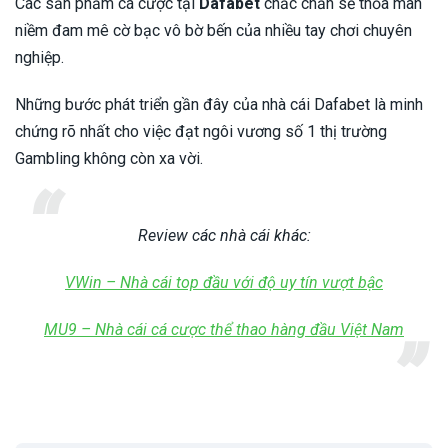
Các sản phẩm cá cược tại
Dafabet
chắc chắn sẽ thỏa mãn
niềm đam mê cờ bạc vô bờ bến của nhiều tay chơi chuyên
nghiệp.
Những bước phát triển gần đây của nhà cái Dafabet là minh
chứng rõ nhất cho việc đạt ngôi vương số 1 thị trường
Gambling không còn xa vời.
Review các nhà cái khác:
VWin – Nhà cái top đầu với độ uy tín vượt bậc
MU9 – Nhà cái cá cược thể thao hàng đầu Việt Nam