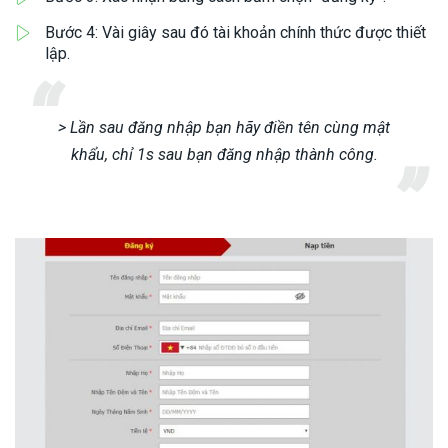
Bước 4: Vài giây sau đó tài khoản chính thức được thiết
lập.
> Lần sau đăng nhập bạn hãy điền tên cùng mật
khẩu, chỉ 1s sau bạn đăng nhập thành công.