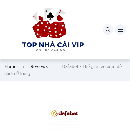
Top nhà cái được săn đón
Bóc Phốt Nhà Cái
Top nhà cái thể thao
Link Truy Cập Nhà Cái
Top nhà cái bóng đá đáng chơi nhất
Tin Tức Nhà Cái
Top nhà cái Casino đạt chuẩn
Home
Reviews
Dafabet - Thế giới cá cược dễ
chơi dễ trúng
Top nhà cái lô đề uy tín
Top nhà cái E-Sport
Top nhà cái Poker siêu hot
Top nhà cái Slot nổ hũ trực tuyến