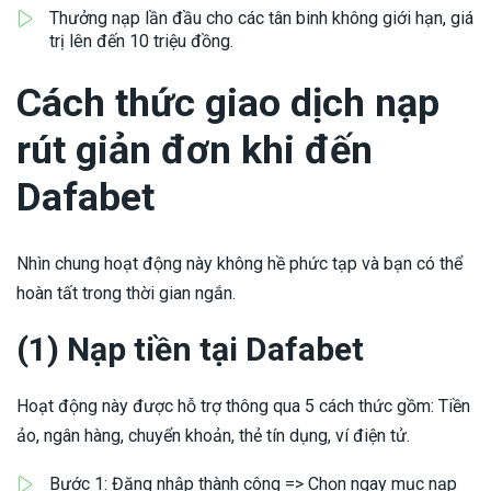
Thưởng nạp lần đầu cho các tân binh không giới hạn, giá
trị lên đến 10 triệu đồng.
Cách thức giao dịch nạp
rút giản đơn khi đến
Dafabet
Nhìn chung hoạt động này không hề phức tạp và bạn có thể
hoàn tất trong thời gian ngắn.
(1) Nạp tiền
tại Dafabet
Hoạt động này được hỗ trợ thông qua 5 cách thức gồm: Tiền
ảo, ngân hàng, chuyển khoản, thẻ tín dụng, ví điện tử.
Bước 1: Đăng nhập thành công => Chọn ngay mục nạp