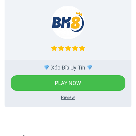
Xóc Đĩa Uy Tín
PLAY NOW
Review