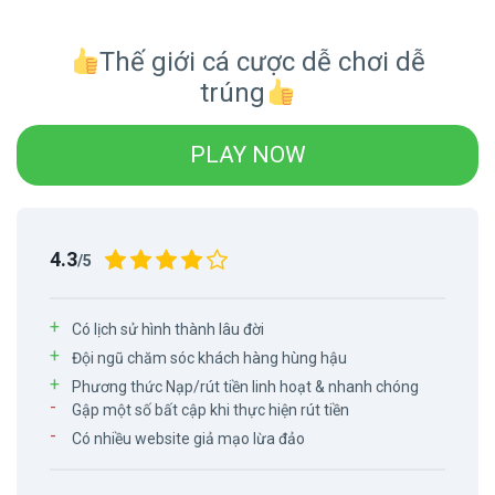
Top nhà cái Tài Xỉu đông người chơi
Thế giới cá cược dễ chơi dễ
trúng
Top nhà cái bắn cá đổi thưởng
Top nhà cái đánh bài tiền thật
PLAY NOW
4.3
/5
Có lịch sử hình thành lâu đời
Đội ngũ chăm sóc khách hàng hùng hậu
Phương thức Nạp/rút tiền linh hoạt & nhanh chóng
Gập một số bất cập khi thực hiện rút tiền
Có nhiều website giả mạo lừa đảo