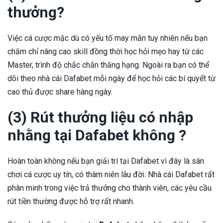
thưởng?
Việc cá cược mặc dù có yếu tố may mắn tuy nhiên nếu bạn
chăm chỉ nâng cao skill đồng thời học hỏi mẹo hay từ các
Master, trình độ chắc chắn thăng hạng. Ngoài ra bạn có thể
dõi theo nhà cái Dafabet mỗi ngày để học hỏi các bí quyết từ
cao thủ được share hàng ngày.
(3) Rút thưởng liệu có nhập
nhằng tại Dafabet không ?
Hoàn toàn không nếu bạn giải trí tại Dafabet vì đây là sân
chơi cá cược uy tín, có thâm niên lâu đời. Nhà cái Dafabet rất
phân minh trong việc trả thưởng cho thành viên, các yêu cầu
rút tiền thường được hỗ trợ rất nhanh.