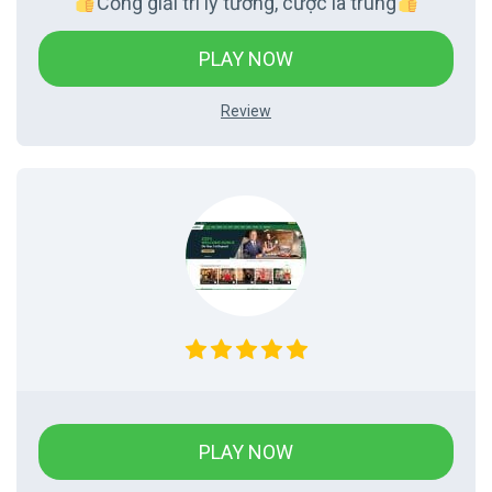
Cổng giải trí lý tưởng, cược là trúng
PLAY NOW
Review
PLAY NOW