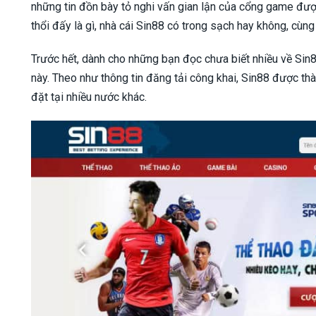
những tin đồn bày tỏ nghi vấn gian lận của cổng game được
thổi đấy là gì, nhà cái Sin88 có trong sạch hay không, cùn
Trước hết, dành cho những bạn đọc chưa biết nhiều về Sin88
này. Theo như thông tin đăng tải công khai, Sin88 được thà
đặt tại nhiều nước khác.