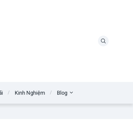
ãi
Kinh Nghiệm
Blog