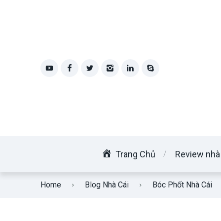
Top nhà cái được săn đón
Bóc Phốt Nhà Cái
Top nhà cái thể thao
Link Truy Cập Nhà Cái
Top nhà cái bóng đá đáng chơi nhất
Tin Tức Nhà Cái
Top nhà cái Casino đạt chuẩn
Top nhà cái lô đề uy tín
Trang Chủ
Review nhà 
Top nhà cái E-Sport
Home
Blog Nhà Cái
Bóc Phốt Nhà Cái
Top nhà cái Poker siêu hot
Top nhà cái Slot nổ hũ trực tuyến