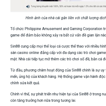
Hình ảnh của nhà cái gắn liền với chất lượng dị
Tổ chức Philippine Amusement and Gaming Corporation trự
game để đảm bảo không xảy ra bất cứ vấn đề gian lận nào 
Sin88 cung cấp mọi thể loại cá cược thể thao với nhiều hình
sàn casino online đẳng cấp với đa dạng các trò chơi gam
mật. Nhà cái tiếp tục mở thêm các trò chơi số đề, bắn cá đ
Từ đầu, phương châm hoạt động của Sin88 chính là sự uy t
mến, ủng hộ của khách hàng. Hệ thống game vận hành độc l
chỉnh sửa kết quả.
Chính vì thế, sự phát triển như hiện tại của Sin88 ở trong 
còn tăng trưởng hơn nữa trong tương lai.