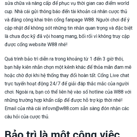
sửa chữa và nâng cấp để phục vụ thời gian cao điểm world
cup. Nhà cái gửi thông báo đến tài khoản cá nhân cược thủ
và đăng công khai trên cổng fanpage W88. Người chơi để ý
cập nhật để không sót những tin nhắn quan trọng và đặc biệt
là chưa đọc kỹ đã vội hoang mang, bối rối vì không truy cập
được cổng website W88 nhé!
Quá trình bảo trì diễn ra trong khoảng từ 1 đến 3 giờ thôi,
bạn hãy kiên nhẫn chọn một kênh khác để thỏa mãn đam mê
hoặc chờ đợi khi hệ thống thay đổi hoàn tất. Cổng Live chat
trực tuyến hoạt động 24/7 để giải đáp thắc mắc của người
chơi. Ngoài ra, bạn có thể liên hệ vào số hotline của W88 với
những trường hợp khẩn cấp để được hỗ trợ kịp thời nhé!
Email của nhà cái
infovn@w88.com
sẵn sàng đón nhận các
câu hỏi của cược thủ.
Bảo trì là một công việc