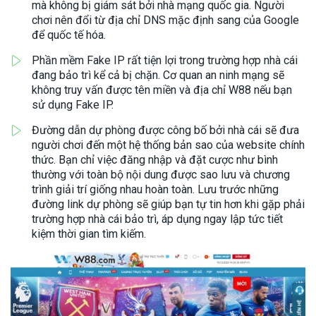
mà không bị giám sát bởi nhà mạng quốc gia. Người
chơi nên đổi từ địa chỉ DNS mặc định sang của Google
để quốc tế hóa.
Phần mềm Fake IP rất tiện lợi trong trường hợp nhà cái
đang bảo trì kể cả bị chặn. Cơ quan an ninh mạng sẽ
không truy vấn được tên miền và địa chỉ W88 nếu bạn
sử dụng Fake IP.
Đường dẫn dự phòng được công bố bởi nhà cái sẽ đưa
người chơi đến một hệ thống bản sao của website chính
thức. Bạn chỉ việc đăng nhập và đặt cược như bình
thường với toàn bộ nội dung được sao lưu và chương
trình giải trí giống nhau hoàn toàn. Lưu trước những
đường link dự phòng sẽ giúp bạn tự tin hơn khi gặp phải
trường hợp nhà cái bảo trì, áp dụng ngay lập tức tiết
kiệm thời gian tìm kiếm.