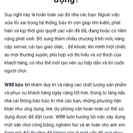
Suy nghĩ này là hoàn toàn sai đó nha các bạn. Ngoài việc
sửa lỗi sai trong hệ thống, bảo trì còn giúp tìm kiếm, phát
hiện và kịp thời giải quyết các vấn đề đã, đang hoặc có tiềm
năng phát sinh. Bổ sung thêm nhiều chương trình mới, nâng
cấp server, cải tạo giao diện,… để khoác lên mình một chiếc
áo mới thường xuyên, phù hợp với thị hiếu và sở thích của
khách hàng, có như thế mới tạo nên sự hấp dẫn và lôi cuốn
người chơi.
W88 bảo trì
nhằm duy trì và nâng cao chất lượng sản phẩm
và phục vụ khách hàng ngày càng tốt hơn. Đừng lo lắng nếu
nhà cái thông báo bảo trì nhé các bạn, những phương tiện
khác như ứng dụng, link dự phòng vẫn hoàn toàn có thể sử
dụng được để đặt cược. W88 luôn hướng tới việc xây dựng
một sân chơi công bằng, nghiêm túc và an toàn cho anh em.
Đam mê đổi thưởng đã không còn là một vấn đề quá nhạy