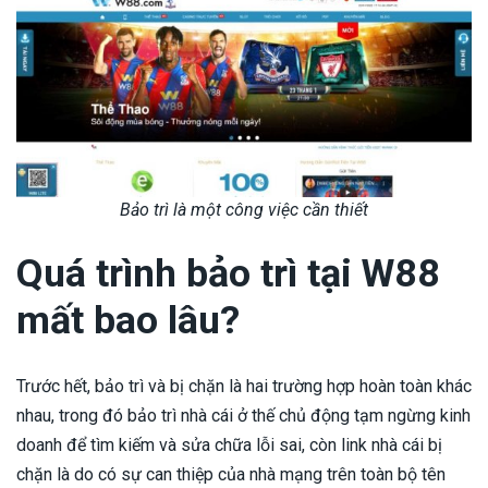
Bảo trì là một công việc cần thiết
Quá trình bảo trì tại W88
mất bao lâu?
Trước hết, bảo trì và bị chặn là hai trường hợp hoàn toàn khác
nhau, trong đó bảo trì nhà cái ở thế chủ động tạm ngừng kinh
doanh để tìm kiếm và sửa chữa lỗi sai, còn link nhà cái bị
chặn là do có sự can thiệp của nhà mạng trên toàn bộ tên