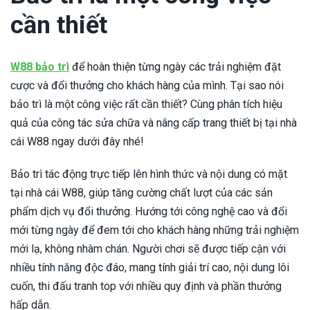
cần thiết
W88 bảo trì
để hoàn thiện từng ngày các trải nghiệm đặt
cược và đổi thưởng cho khách hàng của mình. Tại sao nói
bảo trì là một công việc rất cần thiết? Cùng phân tích hiệu
quả của công tác sửa chữa và nâng cấp trang thiết bị tại nhà
cái W88 ngay dưới đây nhé!
Bảo trì tác động trực tiếp lên hình thức và nội dung có mặt
tại nhà cái W88, giúp tăng cường chất lượt của các sản
phẩm dịch vụ đổi thưởng. Hướng tới công nghệ cao và đổi
mới từng ngày để đem tới cho khách hàng những trải nghiệm
mới lạ, không nhàm chán. Người chơi sẽ được tiếp cận với
nhiều tính năng độc đáo, mang tính giải trí cao, nội dung lôi
cuốn, thi đấu tranh top với nhiều quy định và phần thưởng
hấp dẫn.