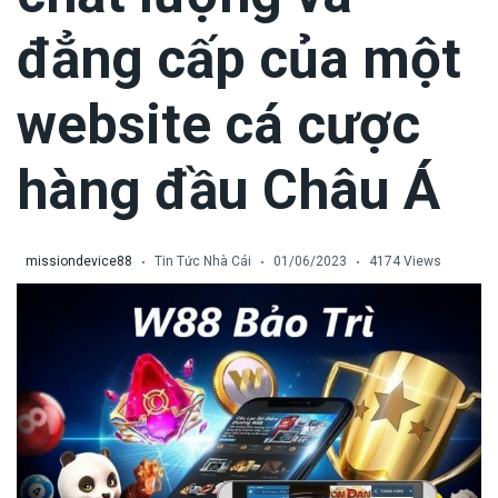
đẳng cấp của một
Top nhà cái Tài Xỉu đông người chơi
Top nhà cái bắn cá đổi thưởng
website cá cược
Top nhà cái đánh bài tiền thật
hàng đầu Châu Á
missiondevice88
Tin Tức Nhà Cái
01/06/2023
4174 Views