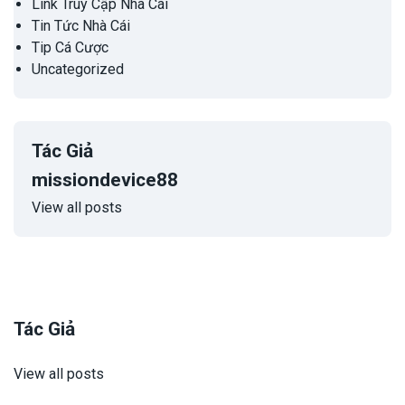
Link Truy Cập Nhà Cái
Tin Tức Nhà Cái
Tip Cá Cược
Uncategorized
Tác Giả
missiondevice88
View all posts
Tác Giả
View all posts